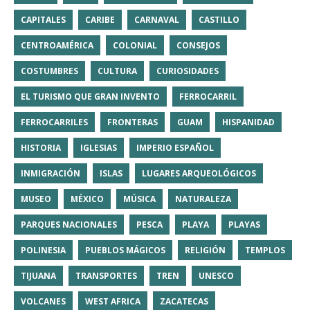
CAPITALES
CARIBE
CARNAVAL
CASTILLO
CENTROAMÉRICA
COLONIAL
CONSEJOS
COSTUMBRES
CULTURA
CURIOSIDADES
EL TURISMO QUE GRAN INVENTO
FERROCARRIL
FERROCARRILES
FRONTERAS
GUAM
HISPANIDAD
HISTORIA
IGLESIAS
IMPERIO ESPAÑOL
INMIGRACIÓN
ISLAS
LUGARES ARQUEOLÓGICOS
MUSEO
MÉXICO
MÚSICA
NATURALEZA
PARQUES NACIONALES
PESCA
PLAYA
PLAYAS
POLINESIA
PUEBLOS MÁGICOS
RELIGIÓN
TEMPLOS
TIJUANA
TRANSPORTES
TREN
UNESCO
VOLCANES
WEST AFRICA
ZACATECAS