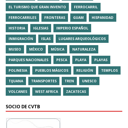
EL TURISMO QUE GRAN INVENTO
FERROCARRIL
FERROCARRILES
FRONTERAS
GUAM
HISPANIDAD
HISTORIA
IGLESIAS
IMPERIO ESPAÑOL
INMIGRACIÓN
ISLAS
LUGARES ARQUEOLÓGICOS
MUSEO
MÉXICO
MÚSICA
NATURALEZA
PARQUES NACIONALES
PESCA
PLAYA
PLAYAS
POLINESIA
PUEBLOS MÁGICOS
RELIGIÓN
TEMPLOS
TIJUANA
TRANSPORTES
TREN
UNESCO
VOLCANES
WEST AFRICA
ZACATECAS
SOCIO DE CVTB