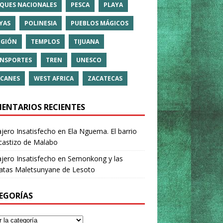
QUES NACIONALES
PESCA
PLAYA
YAS
POLINESIA
PUEBLOS MÁGICOS
IGIÓN
TEMPLOS
TIJUANA
NSPORTES
TREN
UNESCO
CANES
WEST AFRICA
ZACATECAS
ENTARIOS RECIENTES
ajero Insatisfecho
en
Ela Nguema. El barrio
castizo de Malabo
ajero Insatisfecho
en
Semonkong y las
ratas Maletsunyane de Lesoto
EGORÍAS