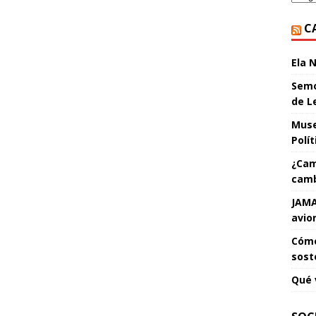
C
Ela 
Semo
de L
Muse
Polí
¿Cam
camb
JAMA
avio
Cómo
sost
Qué 