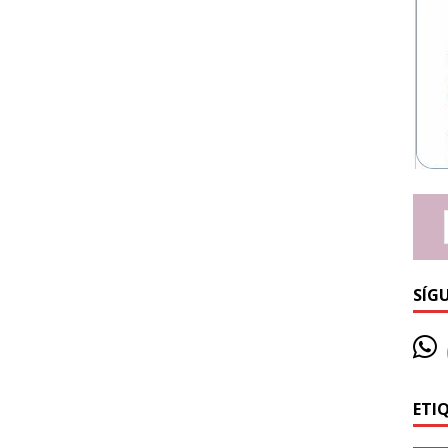
SÍG
ETI