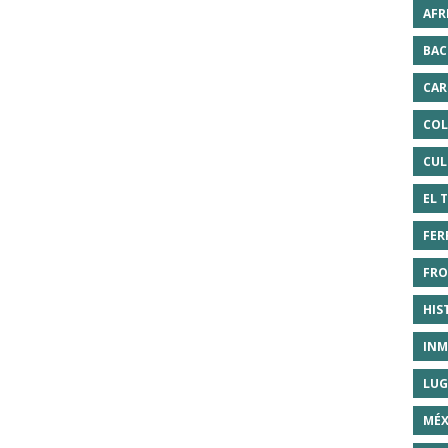
AFR
BAC
CAR
COL
CUL
EL 
FER
FRO
HIS
INM
LUG
MÉX