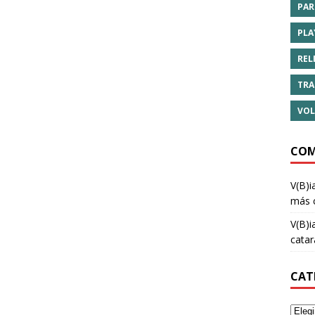
PAR
PLA
REL
TRA
VOL
COM
V(B)i
más 
V(B)i
cata
CAT