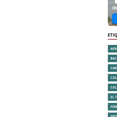
ETI
AFR
BAC
CAR
COL
CUL
EL 
FER
FRO