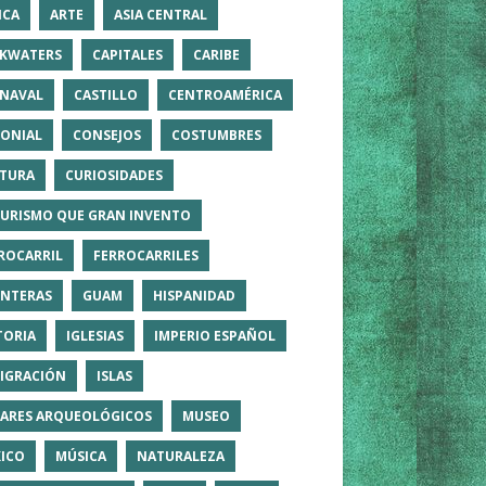
ICA
ARTE
ASIA CENTRAL
KWATERS
CAPITALES
CARIBE
NAVAL
CASTILLO
CENTROAMÉRICA
ONIAL
CONSEJOS
COSTUMBRES
TURA
CURIOSIDADES
TURISMO QUE GRAN INVENTO
ROCARRIL
FERROCARRILES
NTERAS
GUAM
HISPANIDAD
TORIA
IGLESIAS
IMPERIO ESPAÑOL
IGRACIÓN
ISLAS
ARES ARQUEOLÓGICOS
MUSEO
ICO
MÚSICA
NATURALEZA