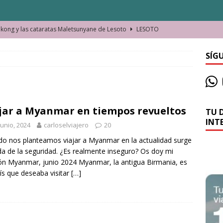
ong y las cataratas Maletsunyane de Lesoto
LESOTO
o de las Víctimas de la Represión Política en Shymkent, Kazajistán
SÍG
bian los lugares que visitamos o cambiamos nosotros?
jar a Myanmar en tiempos revueltos
TU 
La historia de la misteriosa avioneta de la playa
JAMAICA
INT
junio, 2024
carloselviajero
20
o moverse en Seychelles de manera sostenible
SEYCHELLES
o nos planteamos viajar a Myanmar en la actualidad surge
n Manama. La capital de Baréin
BARÉIN
da de la seguridad. ¿Es realmente inseguro? Os doy mi
ón Myanmar, junio 2024 Myanmar, la antigua Birmania, es
ma. El barrio más castizo de Malabo
GUINEA ECUATORIAL
ís que deseaba visitar
[…]