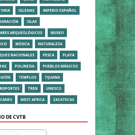
TORIA
IGLESIAS
IMPERIO ESPAÑOL
IGRACIÓN
ISLAS
ARES ARQUEOLÓGICOS
MUSEO
ICO
MÚSICA
NATURALEZA
QUES NACIONALES
PESCA
PLAYA
YAS
POLINESIA
PUEBLOS MÁGICOS
IGIÓN
TEMPLOS
TIJUANA
NSPORTES
TREN
UNESCO
CANES
WEST AFRICA
ZACATECAS
IO DE CVTB