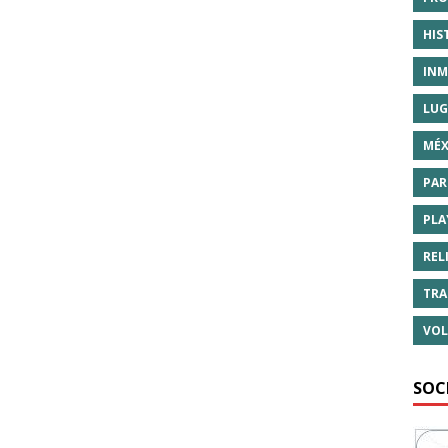
HIS
INM
LUG
MÉX
PAR
PLA
REL
TRA
VOL
SOC