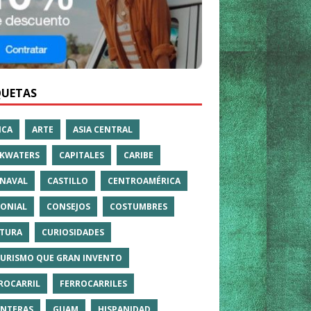
QUETAS
ICA
ARTE
ASIA CENTRAL
KWATERS
CAPITALES
CARIBE
NAVAL
CASTILLO
CENTROAMÉRICA
ONIAL
CONSEJOS
COSTUMBRES
TURA
CURIOSIDADES
TURISMO QUE GRAN INVENTO
ROCARRIL
FERROCARRILES
NTERAS
GUAM
HISPANIDAD