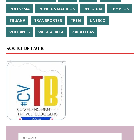
POLINESIA
PUEBLOS MÁGICOS
RELIGIÓN
TEMPLOS
TIJUANA
TRANSPORTES
TREN
UNESCO
VOLCANES
WEST AFRICA
ZACATECAS
SOCIO DE CVTB