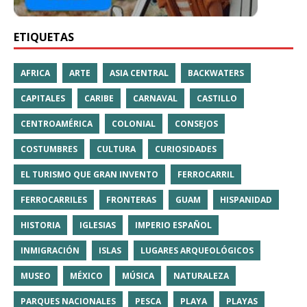
ETIQUETAS
AFRICA
ARTE
ASIA CENTRAL
BACKWATERS
CAPITALES
CARIBE
CARNAVAL
CASTILLO
CENTROAMÉRICA
COLONIAL
CONSEJOS
COSTUMBRES
CULTURA
CURIOSIDADES
EL TURISMO QUE GRAN INVENTO
FERROCARRIL
FERROCARRILES
FRONTERAS
GUAM
HISPANIDAD
HISTORIA
IGLESIAS
IMPERIO ESPAÑOL
INMIGRACIÓN
ISLAS
LUGARES ARQUEOLÓGICOS
MUSEO
MÉXICO
MÚSICA
NATURALEZA
PARQUES NACIONALES
PESCA
PLAYA
PLAYAS