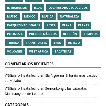
INMIGRACIÓN
ISLAS
LUGARES ARQUEOLÓGICOS
MUSEO
MÉXICO
MÚSICA
NATURALEZA
PARQUES NACIONALES
PESCA
PLAYA
PLAYAS
POLINESIA
PUEBLOS MÁGICOS
RELIGIÓN
TEMPLOS
TIJUANA
TRANSPORTES
TREN
UNESCO
VOLCANES
WEST AFRICA
ZACATECAS
COMENTARIOS RECIENTES
V(B)iajero Insatisfecho
en
Ela Nguema. El barrio más castizo
de Malabo
V(B)iajero Insatisfecho
en
Semonkong y las cataratas
Maletsunyane de Lesoto
CATEGORÍAS