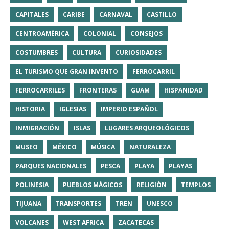
CAPITALES
CARIBE
CARNAVAL
CASTILLO
CENTROAMÉRICA
COLONIAL
CONSEJOS
COSTUMBRES
CULTURA
CURIOSIDADES
EL TURISMO QUE GRAN INVENTO
FERROCARRIL
FERROCARRILES
FRONTERAS
GUAM
HISPANIDAD
HISTORIA
IGLESIAS
IMPERIO ESPAÑOL
INMIGRACIÓN
ISLAS
LUGARES ARQUEOLÓGICOS
MUSEO
MÉXICO
MÚSICA
NATURALEZA
PARQUES NACIONALES
PESCA
PLAYA
PLAYAS
POLINESIA
PUEBLOS MÁGICOS
RELIGIÓN
TEMPLOS
TIJUANA
TRANSPORTES
TREN
UNESCO
VOLCANES
WEST AFRICA
ZACATECAS