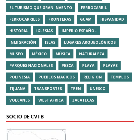
EL TURISMO QUE GRAN INVENTO
FERROCARRIL
FERROCARRILES
FRONTERAS
GUAM
HISPANIDAD
HISTORIA
IGLESIAS
IMPERIO ESPAÑOL
INMIGRACIÓN
ISLAS
LUGARES ARQUEOLÓGICOS
MUSEO
MÉXICO
MÚSICA
NATURALEZA
PARQUES NACIONALES
PESCA
PLAYA
PLAYAS
POLINESIA
PUEBLOS MÁGICOS
RELIGIÓN
TEMPLOS
TIJUANA
TRANSPORTES
TREN
UNESCO
VOLCANES
WEST AFRICA
ZACATECAS
SOCIO DE CVTB