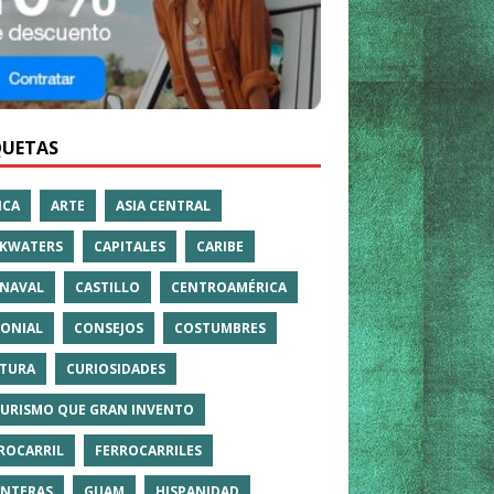
QUETAS
ICA
ARTE
ASIA CENTRAL
KWATERS
CAPITALES
CARIBE
NAVAL
CASTILLO
CENTROAMÉRICA
ONIAL
CONSEJOS
COSTUMBRES
TURA
CURIOSIDADES
TURISMO QUE GRAN INVENTO
ROCARRIL
FERROCARRILES
NTERAS
GUAM
HISPANIDAD