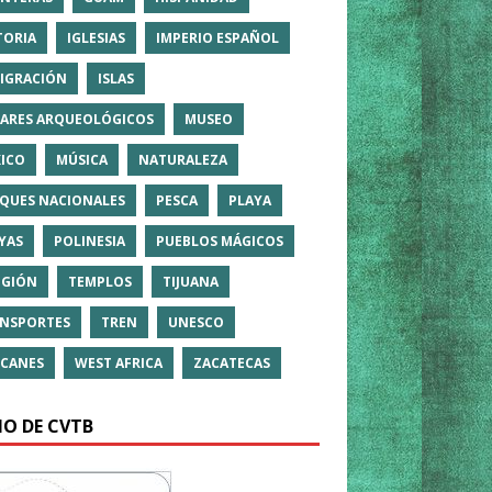
TORIA
IGLESIAS
IMPERIO ESPAÑOL
IGRACIÓN
ISLAS
ARES ARQUEOLÓGICOS
MUSEO
ICO
MÚSICA
NATURALEZA
QUES NACIONALES
PESCA
PLAYA
YAS
POLINESIA
PUEBLOS MÁGICOS
IGIÓN
TEMPLOS
TIJUANA
NSPORTES
TREN
UNESCO
CANES
WEST AFRICA
ZACATECAS
IO DE CVTB