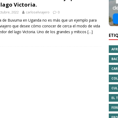
 lago Victoria.
ctubre, 2022
carloselviajero
0
la de Buvuma en Uganda no es más que un ejemplo para
viajero que desee cómo conocer de cerca el modo de vida
edor del lago Victoria. Uno de los grandes y míticos
[…]
ETI
AFR
BAC
CAR
COL
CUL
EL 
FER
FRO