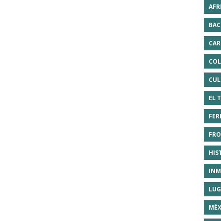
AFR
BAC
CAR
COL
CUL
EL 
FER
FRO
HIS
INM
LUG
MÉX