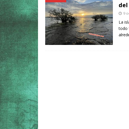
del
9 o
La is
todo 
alred