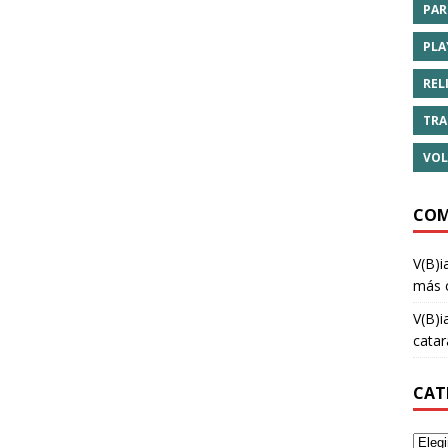
PAR
PLA
REL
TRA
VOL
COM
V(B)i
más 
V(B)i
cata
CAT