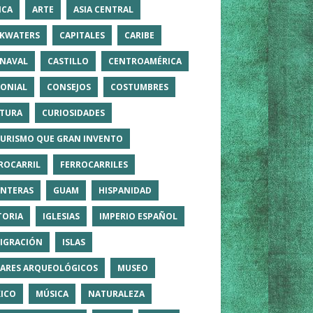
ICA
ARTE
ASIA CENTRAL
KWATERS
CAPITALES
CARIBE
NAVAL
CASTILLO
CENTROAMÉRICA
ONIAL
CONSEJOS
COSTUMBRES
TURA
CURIOSIDADES
TURISMO QUE GRAN INVENTO
ROCARRIL
FERROCARRILES
NTERAS
GUAM
HISPANIDAD
TORIA
IGLESIAS
IMPERIO ESPAÑOL
IGRACIÓN
ISLAS
ARES ARQUEOLÓGICOS
MUSEO
ICO
MÚSICA
NATURALEZA