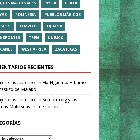
QUES NACIONALES
PESCA
PLAYA
YAS
POLINESIA
PUEBLOS MÁGICOS
IGIÓN
TEMPLOS
TIJUANA
NSPORTES
TREN
UNESCO
CANES
WEST AFRICA
ZACATECAS
ENTARIOS RECIENTES
ajero Insatisfecho
en
Ela Nguema. El barrio
castizo de Malabo
ajero Insatisfecho
en
Semonkong y las
ratas Maletsunyane de Lesoto
EGORÍAS