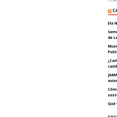
C
Ela 
Semo
de L
Muse
Polí
¿Cam
camb
JAMA
avio
Cómo
sost
Qué 