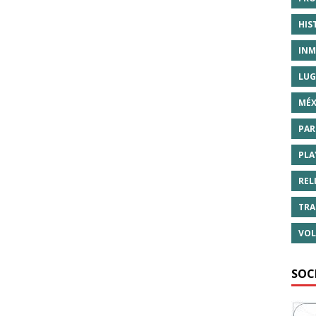
HIS
INM
LUG
MÉX
PAR
PLA
REL
TRA
VOL
SOC