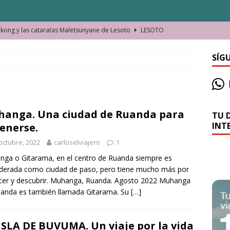
ong y las cataratas Maletsunyane de Lesoto
LESOTO
o de las Víctimas de la Represión Política en Shymkent, Kazajistán
SÍG
bian los lugares que visitamos o cambiamos nosotros?
anga. Una ciudad de Ruanda para
TU 
La historia de la misteriosa avioneta de la playa
JAMAICA
INT
enerse.
o moverse en Seychelles de manera sostenible
SEYCHELLES
octubre, 2022
carloselviajero
1
n Manama. La capital de Baréin
BARÉIN
ga o Gitarama, en el centro de Ruanda siempre es
derada como ciudad de paso, pero tiene mucho más por
ma. El barrio más castizo de Malabo
GUINEA ECUATORIAL
er y descubrir. Muhanga, Ruanda. Agosto 2022 Muhanga
anda es también llamada Gitarama. Su
[…]
ISLA DE BUVUMA. Un viaje por la vida