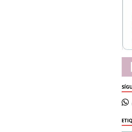
SÍG
ETI