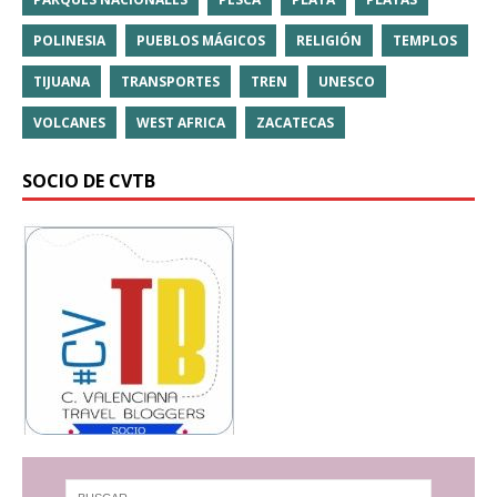
POLINESIA
PUEBLOS MÁGICOS
RELIGIÓN
TEMPLOS
TIJUANA
TRANSPORTES
TREN
UNESCO
VOLCANES
WEST AFRICA
ZACATECAS
SOCIO DE CVTB