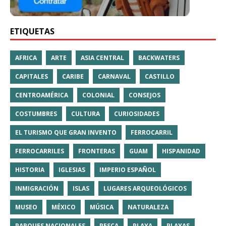
ETIQUETAS
AFRICA
ARTE
ASIA CENTRAL
BACKWATERS
CAPITALES
CARIBE
CARNAVAL
CASTILLO
CENTROAMÉRICA
COLONIAL
CONSEJOS
COSTUMBRES
CULTURA
CURIOSIDADES
EL TURISMO QUE GRAN INVENTO
FERROCARRIL
FERROCARRILES
FRONTERAS
GUAM
HISPANIDAD
HISTORIA
IGLESIAS
IMPERIO ESPAÑOL
INMIGRACIÓN
ISLAS
LUGARES ARQUEOLÓGICOS
MUSEO
MÉXICO
MÚSICA
NATURALEZA
PARQUES NACIONALES
PESCA
PLAYA
PLAYAS