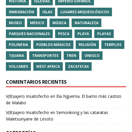
HISTORIA
IGLESIAS
IMPERIO ESPAÑOL
INMIGRACIÓN
ISLAS
LUGARES ARQUEOLÓGICOS
MUSEO
MÉXICO
MÚSICA
NATURALEZA
PARQUES NACIONALES
PESCA
PLAYA
PLAYAS
POLINESIA
PUEBLOS MÁGICOS
RELIGIÓN
TEMPLOS
TIJUANA
TRANSPORTES
TREN
UNESCO
VOLCANES
WEST AFRICA
ZACATECAS
COMENTARIOS RECIENTES
V(B)iajero Insatisfecho
en
Ela Nguema. El barrio más castizo
de Malabo
V(B)iajero Insatisfecho
en
Semonkong y las cataratas
Maletsunyane de Lesoto