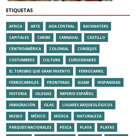
ETIQUETAS
AFRICA
ARTE
ASIA CENTRAL
BACKWATERS
CAPITALES
CARIBE
CARNAVAL
CASTILLO
CENTROAMÉRICA
COLONIAL
CONSEJOS
COSTUMBRES
CULTURA
CURIOSIDADES
EL TURISMO QUE GRAN INVENTO
FERROCARRIL
FERROCARRILES
FRONTERAS
GUAM
HISPANIDAD
HISTORIA
IGLESIAS
IMPERIO ESPAÑOL
INMIGRACIÓN
ISLAS
LUGARES ARQUEOLÓGICOS
MUSEO
MÉXICO
MÚSICA
NATURALEZA
PARQUES NACIONALES
PESCA
PLAYA
PLAYAS