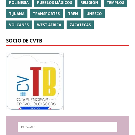
POLINESIA
PUEBLOS MÁGICOS
RELIGIÓN
TEMPLOS
TIJUANA
TRANSPORTES
TREN
UNESCO
VOLCANES
WEST AFRICA
ZACATECAS
SOCIO DE CVTB