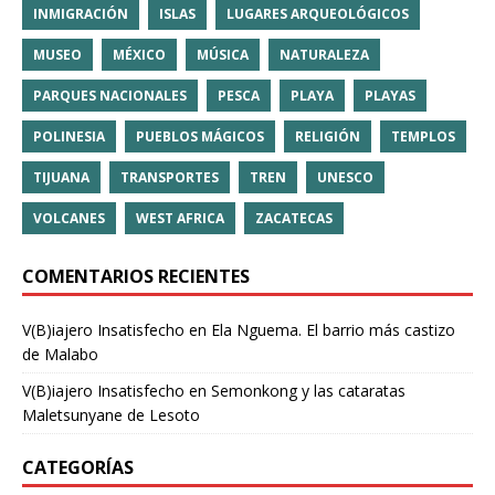
INMIGRACIÓN
ISLAS
LUGARES ARQUEOLÓGICOS
MUSEO
MÉXICO
MÚSICA
NATURALEZA
PARQUES NACIONALES
PESCA
PLAYA
PLAYAS
POLINESIA
PUEBLOS MÁGICOS
RELIGIÓN
TEMPLOS
TIJUANA
TRANSPORTES
TREN
UNESCO
VOLCANES
WEST AFRICA
ZACATECAS
COMENTARIOS RECIENTES
V(B)iajero Insatisfecho
en
Ela Nguema. El barrio más castizo
de Malabo
V(B)iajero Insatisfecho
en
Semonkong y las cataratas
Maletsunyane de Lesoto
CATEGORÍAS