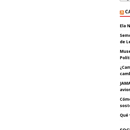
C
Ela 
Semo
de L
Muse
Polí
¿Cam
camb
JAMA
avio
Cómo
sost
Qué 