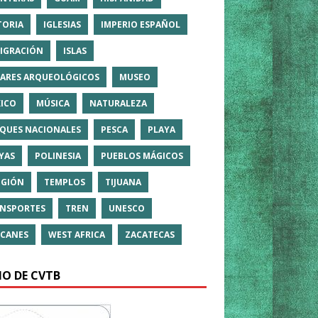
TORIA
IGLESIAS
IMPERIO ESPAÑOL
IGRACIÓN
ISLAS
ARES ARQUEOLÓGICOS
MUSEO
ICO
MÚSICA
NATURALEZA
QUES NACIONALES
PESCA
PLAYA
YAS
POLINESIA
PUEBLOS MÁGICOS
IGIÓN
TEMPLOS
TIJUANA
NSPORTES
TREN
UNESCO
CANES
WEST AFRICA
ZACATECAS
IO DE CVTB