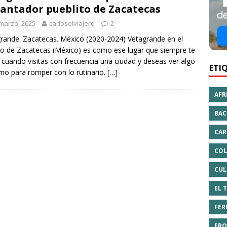
antador pueblito de Zacatecas
marzo, 2025
carloselviajero
2
rande. Zacatecas. México (2020-2024) Vetagrande en el
o de Zacatecas (México) es como ese lugar que siempre te
 cuando visitas con frecuencia una ciudad y deseas ver algo
ETI
mo para romper con lo rutinario.
[…]
AFR
BAC
CAR
COL
CUL
EL 
FER
FRO