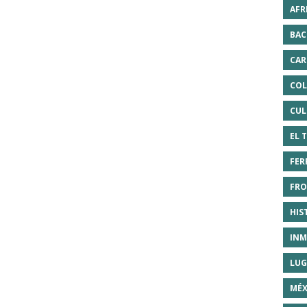
AFR
BAC
CAR
COL
CUL
EL 
FER
FRO
HIS
INM
LUG
MÉX