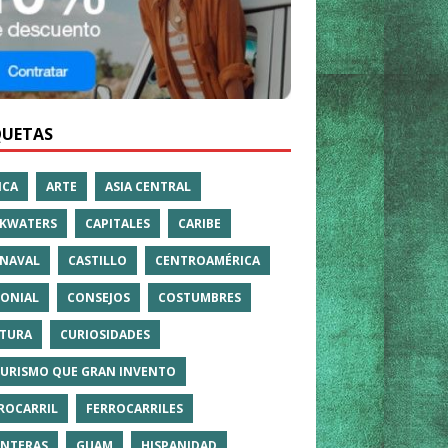
QUETAS
ICA
ARTE
ASIA CENTRAL
KWATERS
CAPITALES
CARIBE
NAVAL
CASTILLO
CENTROAMÉRICA
ONIAL
CONSEJOS
COSTUMBRES
TURA
CURIOSIDADES
TURISMO QUE GRAN INVENTO
ROCARRIL
FERROCARRILES
NTERAS
GUAM
HISPANIDAD