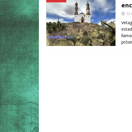
enc
12 
Vetag
estad
llama
próxi