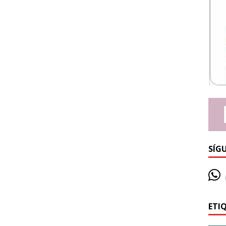
SÍG
ETI