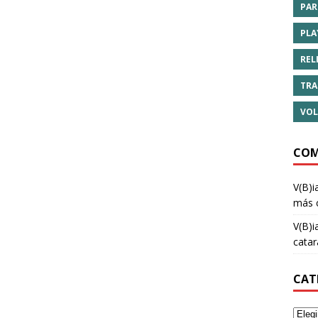
PAR
PLA
REL
TRA
VOL
COM
V(B)i
más 
V(B)i
cata
CAT