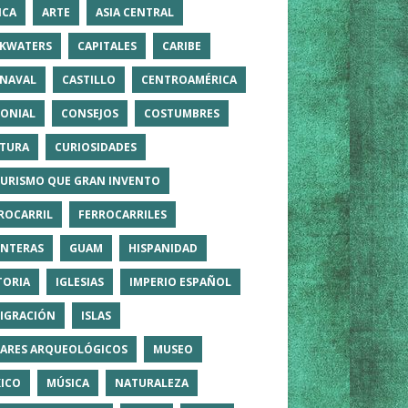
ICA
ARTE
ASIA CENTRAL
KWATERS
CAPITALES
CARIBE
NAVAL
CASTILLO
CENTROAMÉRICA
ONIAL
CONSEJOS
COSTUMBRES
TURA
CURIOSIDADES
TURISMO QUE GRAN INVENTO
ROCARRIL
FERROCARRILES
NTERAS
GUAM
HISPANIDAD
TORIA
IGLESIAS
IMPERIO ESPAÑOL
IGRACIÓN
ISLAS
ARES ARQUEOLÓGICOS
MUSEO
ICO
MÚSICA
NATURALEZA