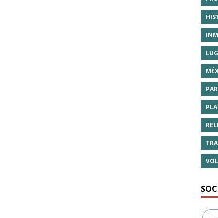
HIS
INM
LUG
MÉX
PAR
PLA
REL
TRA
VOL
SOC