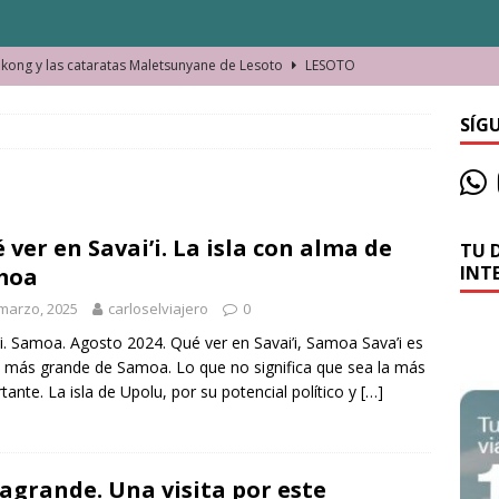
ong y las cataratas Maletsunyane de Lesoto
LESOTO
o de las Víctimas de la Represión Política en Shymkent, Kazajistán
SÍG
bian los lugares que visitamos o cambiamos nosotros?
 ver en Savai’i. La isla con alma de
TU 
La historia de la misteriosa avioneta de la playa
JAMAICA
INT
moa
o moverse en Seychelles de manera sostenible
SEYCHELLES
marzo, 2025
carloselviajero
0
n Manama. La capital de Baréin
BARÉIN
’i. Samoa. Agosto 2024. Qué ver en Savai’i, Samoa Sava’i es
la más grande de Samoa. Lo que no significa que sea la más
ma. El barrio más castizo de Malabo
GUINEA ECUATORIAL
tante. La isla de Upolu, por su potencial político y
[…]
agrande. Una visita por este