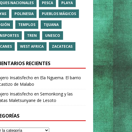
QUES NACIONALES
PESCA
PLAYA
YAS
POLINESIA
PUEBLOS MÁGICOS
IGIÓN
TEMPLOS
TIJUANA
NSPORTES
TREN
UNESCO
CANES
WEST AFRICA
ZACATECAS
ENTARIOS RECIENTES
ajero Insatisfecho
en
Ela Nguema. El barrio
castizo de Malabo
ajero Insatisfecho
en
Semonkong y las
ratas Maletsunyane de Lesoto
EGORÍAS