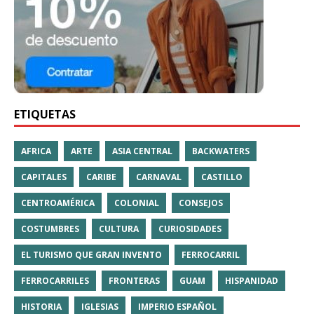
ETIQUETAS
AFRICA
ARTE
ASIA CENTRAL
BACKWATERS
CAPITALES
CARIBE
CARNAVAL
CASTILLO
CENTROAMÉRICA
COLONIAL
CONSEJOS
COSTUMBRES
CULTURA
CURIOSIDADES
EL TURISMO QUE GRAN INVENTO
FERROCARRIL
FERROCARRILES
FRONTERAS
GUAM
HISPANIDAD
HISTORIA
IGLESIAS
IMPERIO ESPAÑOL