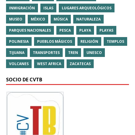
INMIGRACIÓN
ISLAS
LUGARES ARQUEOLÓGICOS
MUSEO
MÉXICO
MÚSICA
NATURALEZA
PARQUES NACIONALES
PESCA
PLAYA
PLAYAS
POLINESIA
PUEBLOS MÁGICOS
RELIGIÓN
TEMPLOS
TIJUANA
TRANSPORTES
TREN
UNESCO
VOLCANES
WEST AFRICA
ZACATECAS
SOCIO DE CVTB