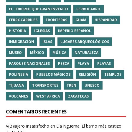
EL TURISMO QUE GRAN INVENTO
FERROCARRIL
FERROCARRILES
FRONTERAS
GUAM
HISPANIDAD
HISTORIA
IGLESIAS
IMPERIO ESPAÑOL
INMIGRACIÓN
ISLAS
LUGARES ARQUEOLÓGICOS
MUSEO
MÉXICO
MÚSICA
NATURALEZA
PARQUES NACIONALES
PESCA
PLAYA
PLAYAS
POLINESIA
PUEBLOS MÁGICOS
RELIGIÓN
TEMPLOS
TIJUANA
TRANSPORTES
TREN
UNESCO
VOLCANES
WEST AFRICA
ZACATECAS
COMENTARIOS RECIENTES
V(B)iajero Insatisfecho
en
Ela Nguema. El barrio más castizo