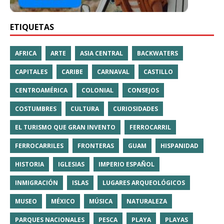
ETIQUETAS
AFRICA
ARTE
ASIA CENTRAL
BACKWATERS
CAPITALES
CARIBE
CARNAVAL
CASTILLO
CENTROAMÉRICA
COLONIAL
CONSEJOS
COSTUMBRES
CULTURA
CURIOSIDADES
EL TURISMO QUE GRAN INVENTO
FERROCARRIL
FERROCARRILES
FRONTERAS
GUAM
HISPANIDAD
HISTORIA
IGLESIAS
IMPERIO ESPAÑOL
INMIGRACIÓN
ISLAS
LUGARES ARQUEOLÓGICOS
MUSEO
MÉXICO
MÚSICA
NATURALEZA
PARQUES NACIONALES
PESCA
PLAYA
PLAYAS