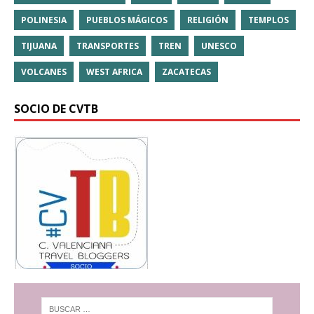
POLINESIA
PUEBLOS MÁGICOS
RELIGIÓN
TEMPLOS
TIJUANA
TRANSPORTES
TREN
UNESCO
VOLCANES
WEST AFRICA
ZACATECAS
SOCIO DE CVTB