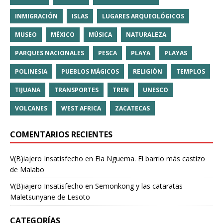
INMIGRACIÓN
ISLAS
LUGARES ARQUEOLÓGICOS
MUSEO
MÉXICO
MÚSICA
NATURALEZA
PARQUES NACIONALES
PESCA
PLAYA
PLAYAS
POLINESIA
PUEBLOS MÁGICOS
RELIGIÓN
TEMPLOS
TIJUANA
TRANSPORTES
TREN
UNESCO
VOLCANES
WEST AFRICA
ZACATECAS
COMENTARIOS RECIENTES
V(B)iajero Insatisfecho
en
Ela Nguema. El barrio más castizo
de Malabo
V(B)iajero Insatisfecho
en
Semonkong y las cataratas
Maletsunyane de Lesoto
CATEGORÍAS