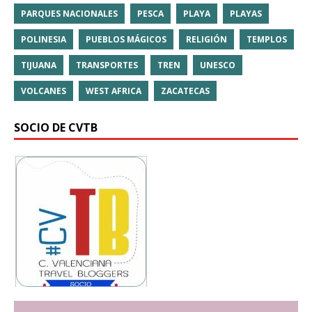
PARQUES NACIONALES
PESCA
PLAYA
PLAYAS
POLINESIA
PUEBLOS MÁGICOS
RELIGIÓN
TEMPLOS
TIJUANA
TRANSPORTES
TREN
UNESCO
VOLCANES
WEST AFRICA
ZACATECAS
SOCIO DE CVTB