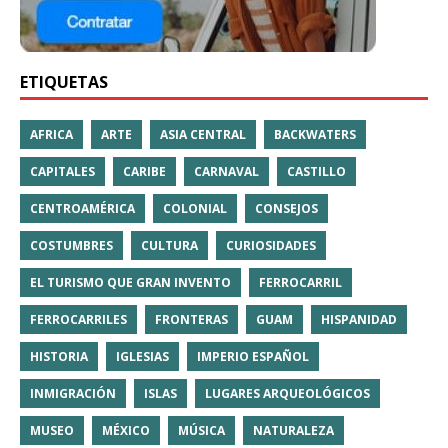
ETIQUETAS
AFRICA
ARTE
ASIA CENTRAL
BACKWATERS
CAPITALES
CARIBE
CARNAVAL
CASTILLO
CENTROAMÉRICA
COLONIAL
CONSEJOS
COSTUMBRES
CULTURA
CURIOSIDADES
EL TURISMO QUE GRAN INVENTO
FERROCARRIL
FERROCARRILES
FRONTERAS
GUAM
HISPANIDAD
HISTORIA
IGLESIAS
IMPERIO ESPAÑOL
INMIGRACIÓN
ISLAS
LUGARES ARQUEOLÓGICOS
MUSEO
MÉXICO
MÚSICA
NATURALEZA