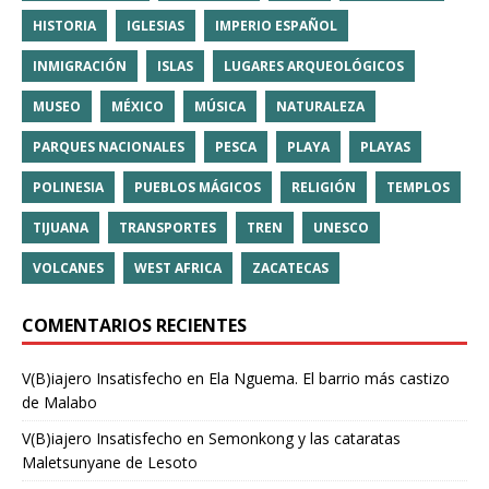
HISTORIA
IGLESIAS
IMPERIO ESPAÑOL
INMIGRACIÓN
ISLAS
LUGARES ARQUEOLÓGICOS
MUSEO
MÉXICO
MÚSICA
NATURALEZA
PARQUES NACIONALES
PESCA
PLAYA
PLAYAS
POLINESIA
PUEBLOS MÁGICOS
RELIGIÓN
TEMPLOS
TIJUANA
TRANSPORTES
TREN
UNESCO
VOLCANES
WEST AFRICA
ZACATECAS
COMENTARIOS RECIENTES
V(B)iajero Insatisfecho
en
Ela Nguema. El barrio más castizo
de Malabo
V(B)iajero Insatisfecho
en
Semonkong y las cataratas
Maletsunyane de Lesoto