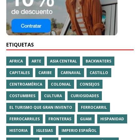
ETIQUETAS
AFRICA
ARTE
ASIA CENTRAL
BACKWATERS
CAPITALES
CARIBE
CARNAVAL
CASTILLO
CENTROAMÉRICA
COLONIAL
CONSEJOS
COSTUMBRES
CULTURA
CURIOSIDADES
EL TURISMO QUE GRAN INVENTO
FERROCARRIL
FERROCARRILES
FRONTERAS
GUAM
HISPANIDAD
HISTORIA
IGLESIAS
IMPERIO ESPAÑOL