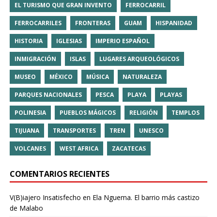
EL TURISMO QUE GRAN INVENTO
FERROCARRIL
FERROCARRILES
FRONTERAS
GUAM
HISPANIDAD
HISTORIA
IGLESIAS
IMPERIO ESPAÑOL
INMIGRACIÓN
ISLAS
LUGARES ARQUEOLÓGICOS
MUSEO
MÉXICO
MÚSICA
NATURALEZA
PARQUES NACIONALES
PESCA
PLAYA
PLAYAS
POLINESIA
PUEBLOS MÁGICOS
RELIGIÓN
TEMPLOS
TIJUANA
TRANSPORTES
TREN
UNESCO
VOLCANES
WEST AFRICA
ZACATECAS
COMENTARIOS RECIENTES
V(B)iajero Insatisfecho
en
Ela Nguema. El barrio más castizo
de Malabo