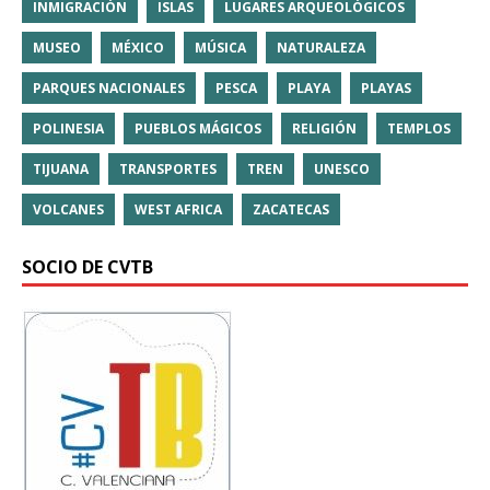
INMIGRACIÓN
ISLAS
LUGARES ARQUEOLÓGICOS
MUSEO
MÉXICO
MÚSICA
NATURALEZA
PARQUES NACIONALES
PESCA
PLAYA
PLAYAS
POLINESIA
PUEBLOS MÁGICOS
RELIGIÓN
TEMPLOS
TIJUANA
TRANSPORTES
TREN
UNESCO
VOLCANES
WEST AFRICA
ZACATECAS
SOCIO DE CVTB