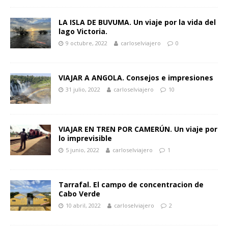
LA ISLA DE BUVUMA. Un viaje por la vida del
lago Victoria.
9 octubre, 2022
carloselviajero
0
VIAJAR A ANGOLA. Consejos e impresiones
31 julio, 2022
carloselviajero
10
VIAJAR EN TREN POR CAMERÚN. Un viaje por
lo imprevisible
5 junio, 2022
carloselviajero
1
Tarrafal. El campo de concentracion de
Cabo Verde
10 abril, 2022
carloselviajero
2