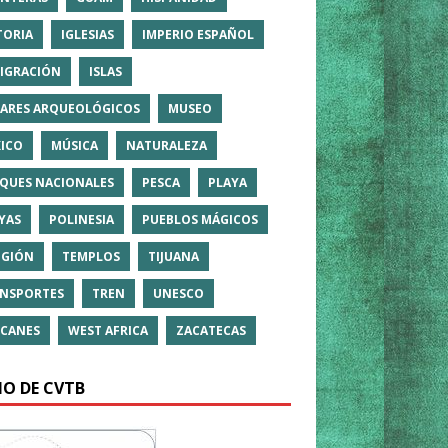
TORIA
IGLESIAS
IMPERIO ESPAÑOL
IGRACIÓN
ISLAS
ARES ARQUEOLÓGICOS
MUSEO
ICO
MÚSICA
NATURALEZA
QUES NACIONALES
PESCA
PLAYA
YAS
POLINESIA
PUEBLOS MÁGICOS
IGIÓN
TEMPLOS
TIJUANA
NSPORTES
TREN
UNESCO
CANES
WEST AFRICA
ZACATECAS
IO DE CVTB