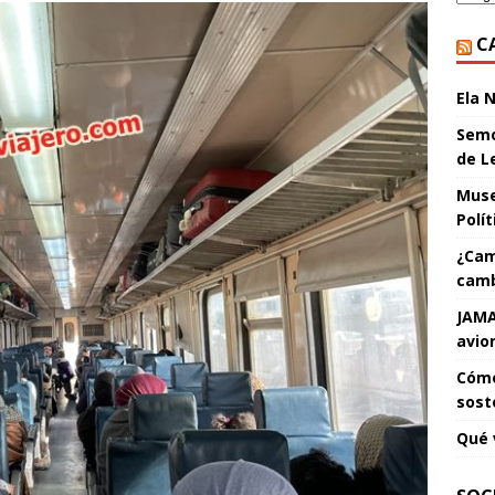
C
Ela 
Semo
de L
Muse
Polí
¿Cam
camb
JAMA
avio
Cómo
sost
Qué 