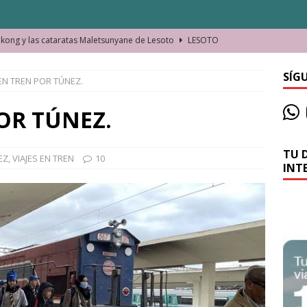
ong y las cataratas Maletsunyane de Lesoto
LESOTO
o de las Víctimas de la Represión Política en Shymkent, Kazajistán
SÍG
 EN TREN POR TÚNEZ.
bian los lugares que visitamos o cambiamos nosotros?
OR TÚNEZ.
TU 
La historia de la misteriosa avioneta de la playa
JAMAICA
EZ
,
VIAJES EN TREN
10
INT
o moverse en Seychelles de manera sostenible
SEYCHELLES
n Manama. La capital de Baréin
BARÉIN
ma. El barrio más castizo de Malabo
GUINEA ECUATORIAL