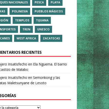
QUES NACIONALES
PESCA
PLAYA
YAS
POLINESIA
PUEBLOS MÁGICOS
IGIÓN
TEMPLOS
TIJUANA
NSPORTES
TREN
UNESCO
CANES
WEST AFRICA
ZACATECAS
ENTARIOS RECIENTES
ajero Insatisfecho
en
Ela Nguema. El barrio
castizo de Malabo
ajero Insatisfecho
en
Semonkong y las
ratas Maletsunyane de Lesoto
EGORÍAS