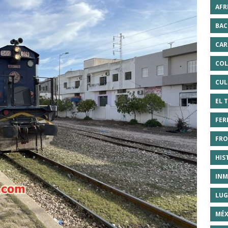
AFR
BAC
CAR
COL
CUL
EL 
FER
FRO
HIS
INM
LUG
MÉX