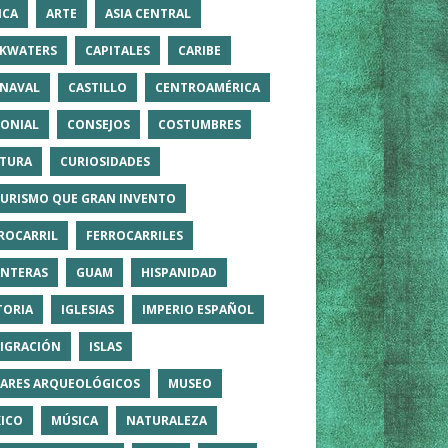
ICA
ARTE
ASIA CENTRAL
KWATERS
CAPITALES
CARIBE
NAVAL
CASTILLO
CENTROAMÉRICA
ONIAL
CONSEJOS
COSTUMBRES
TURA
CURIOSIDADES
TURISMO QUE GRAN INVENTO
ROCARRIL
FERROCARRILES
NTERAS
GUAM
HISPANIDAD
TORIA
IGLESIAS
IMPERIO ESPAÑOL
IGRACIÓN
ISLAS
ARES ARQUEOLÓGICOS
MUSEO
ICO
MÚSICA
NATURALEZA