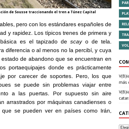
PAR
ción de Sousse traccionando el tren a Túnez Capital
PLA
tables, pero con los estándares españoles de
REL
d y rapidez. Los típicos trenes de primera y
TRA
 básica es el tapizado de
scay
o de tela.
VOL
 diferencia o al menos no la percibí, y cuya
 y estado de abandono que se encuentran en
COM
os portaequipajes donde es prácticamente
V(B)i
je por carecer de soportes. Pero, los que
más 
ues se puede sin problemas viajar entre
V(B)i
nto a las puertas. Por supuesto sin aire
cata
tán arrastrados por máquinas canadienses o
s que se pueden ver en países como Irán,
CAT