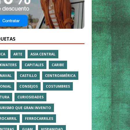
QUETAS
ICA
ARTE
ASIA CENTRAL
KWATERS
CAPITALES
CARIBE
NAVAL
CASTILLO
CENTROAMÉRICA
ONIAL
CONSEJOS
COSTUMBRES
TURA
CURIOSIDADES
TURISMO QUE GRAN INVENTO
ROCARRIL
FERROCARRILES
NTERAS
GUAM
HISPANIDAD