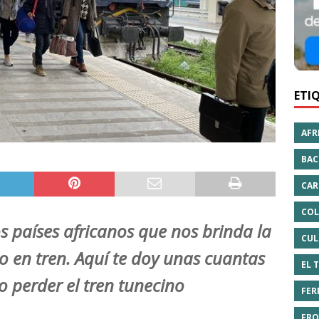
ETI
AFR
BAC
CAR
COL
s países africanos que nos brinda la
CUL
lo en tren. Aquí te doy unas cuantas
EL 
o perder el tren tunecino
FER
FRO