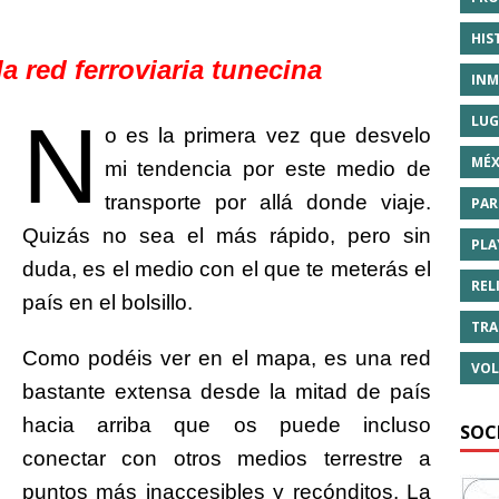
HIS
a red ferroviaria tunecina
INM
N
LUG
o es la primera vez que desvelo
MÉX
mi tendencia por este medio de
transporte por allá donde viaje.
PAR
Quizás no sea el más rápido, pero sin
PLA
duda, es el medio con el que te meterás el
REL
país en el bolsillo.
TRA
Como podéis ver en el mapa, es una red
VOL
bastante extensa desde la mitad de país
hacia arriba que os puede incluso
SOC
conectar con otros medios terrestre a
puntos más inaccesibles y recónditos. La