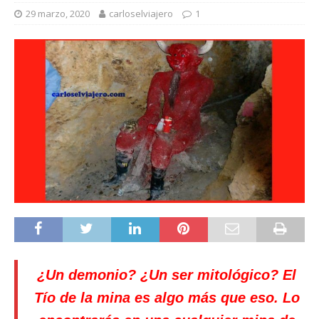
29 marzo, 2020
carloselviajero
1
¿Un demonio? ¿Un ser mitológico? El
Tío de la mina es algo más que eso. Lo