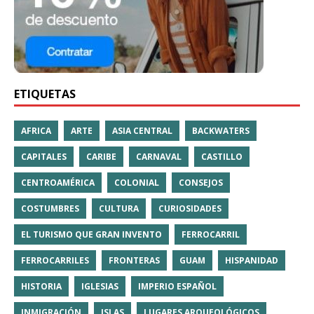
ETIQUETAS
AFRICA
ARTE
ASIA CENTRAL
BACKWATERS
CAPITALES
CARIBE
CARNAVAL
CASTILLO
CENTROAMÉRICA
COLONIAL
CONSEJOS
COSTUMBRES
CULTURA
CURIOSIDADES
EL TURISMO QUE GRAN INVENTO
FERROCARRIL
FERROCARRILES
FRONTERAS
GUAM
HISPANIDAD
HISTORIA
IGLESIAS
IMPERIO ESPAÑOL
INMIGRACIÓN
ISLAS
LUGARES ARQUEOLÓGICOS