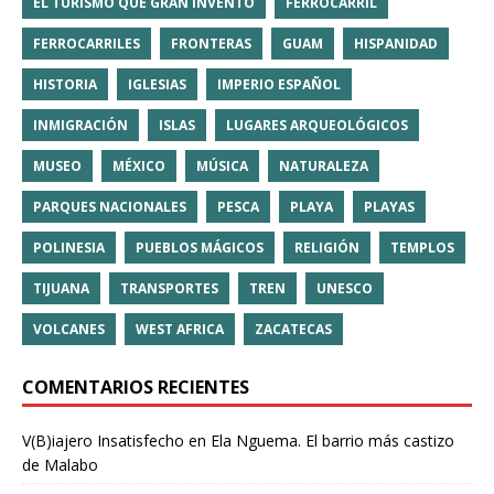
EL TURISMO QUE GRAN INVENTO
FERROCARRIL
FERROCARRILES
FRONTERAS
GUAM
HISPANIDAD
HISTORIA
IGLESIAS
IMPERIO ESPAÑOL
INMIGRACIÓN
ISLAS
LUGARES ARQUEOLÓGICOS
MUSEO
MÉXICO
MÚSICA
NATURALEZA
PARQUES NACIONALES
PESCA
PLAYA
PLAYAS
POLINESIA
PUEBLOS MÁGICOS
RELIGIÓN
TEMPLOS
TIJUANA
TRANSPORTES
TREN
UNESCO
VOLCANES
WEST AFRICA
ZACATECAS
COMENTARIOS RECIENTES
V(B)iajero Insatisfecho
en
Ela Nguema. El barrio más castizo
de Malabo