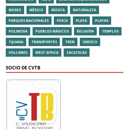
MUSEO
MÉXICO
MÚSICA
NATURALEZA
PARQUES NACIONALES
PESCA
PLAYA
PLAYAS
POLINESIA
PUEBLOS MÁGICOS
RELIGIÓN
TEMPLOS
TIJUANA
TRANSPORTES
TREN
UNESCO
VOLCANES
WEST AFRICA
ZACATECAS
SOCIO DE CVTB