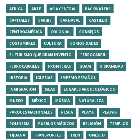
AFRICA
ARTE
ASIA CENTRAL
BACKWATERS
CAPITALES
CARIBE
CARNAVAL
CASTILLO
CENTROAMÉRICA
COLONIAL
CONSEJOS
COSTUMBRES
CULTURA
CURIOSIDADES
EL TURISMO QUE GRAN INVENTO
FERROCARRIL
FERROCARRILES
FRONTERAS
GUAM
HISPANIDAD
HISTORIA
IGLESIAS
IMPERIO ESPAÑOL
INMIGRACIÓN
ISLAS
LUGARES ARQUEOLÓGICOS
MUSEO
MÉXICO
MÚSICA
NATURALEZA
PARQUES NACIONALES
PESCA
PLAYA
PLAYAS
POLINESIA
PUEBLOS MÁGICOS
RELIGIÓN
TEMPLOS
TIJUANA
TRANSPORTES
TREN
UNESCO