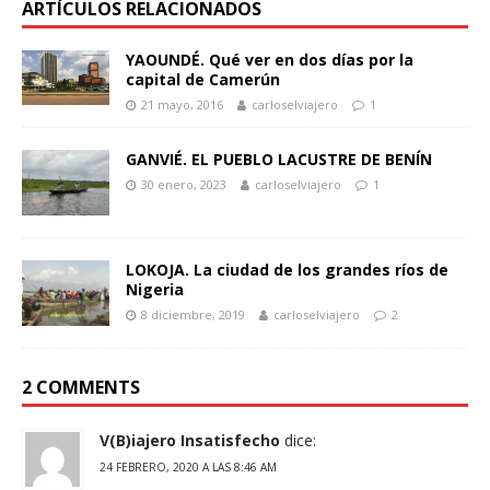
ARTÍCULOS RELACIONADOS
YAOUNDÉ. Qué ver en dos días por la
capital de Camerún
21 mayo, 2016
carloselviajero
1
GANVIÉ. EL PUEBLO LACUSTRE DE BENÍN
30 enero, 2023
carloselviajero
1
LOKOJA. La ciudad de los grandes ríos de
Nigeria
8 diciembre, 2019
carloselviajero
2
2 COMMENTS
V(B)iajero Insatisfecho
dice:
24 FEBRERO, 2020 A LAS 8:46 AM