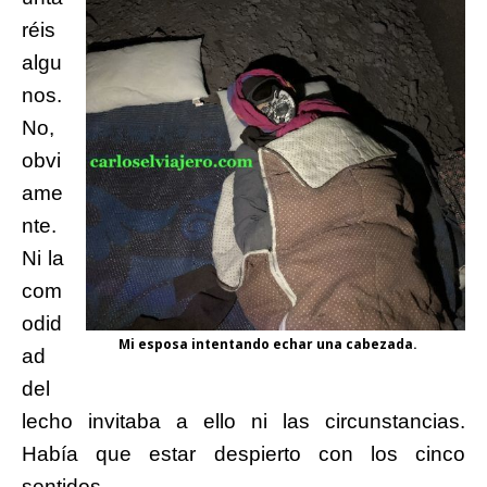
réis
algu
nos.
No,
obvi
ame
nte.
Ni la
com
odid
Mi esposa intentando echar una cabezada.
ad
del
lecho invitaba a ello ni las circunstancias.
Había que estar despierto con los cinco
sentidos