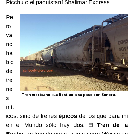
Picchu o el paquistaní Shalimar Express.
Pe
ro
ya
no
ha
blo
de
tre
ne
Tren mexicano «La Bestia» a su paso por Sonora.
s
mít
icos, sino de trenes
épicos
de los que para mí
en el Mundo sólo hay dos: El
Tren de la
Bestia
, un tren de carga que recorre México de