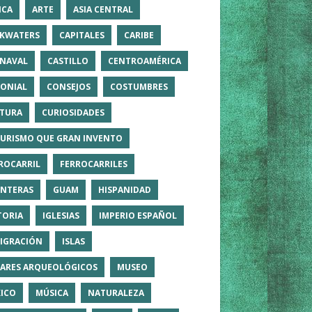
ICA
ARTE
ASIA CENTRAL
KWATERS
CAPITALES
CARIBE
NAVAL
CASTILLO
CENTROAMÉRICA
ONIAL
CONSEJOS
COSTUMBRES
TURA
CURIOSIDADES
TURISMO QUE GRAN INVENTO
ROCARRIL
FERROCARRILES
NTERAS
GUAM
HISPANIDAD
TORIA
IGLESIAS
IMPERIO ESPAÑOL
IGRACIÓN
ISLAS
ARES ARQUEOLÓGICOS
MUSEO
ICO
MÚSICA
NATURALEZA