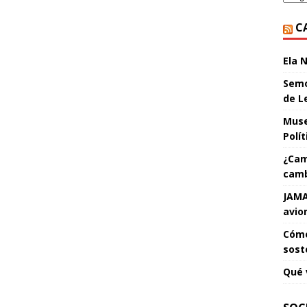
C
Ela 
Semo
de L
Muse
Polí
¿Cam
camb
JAMA
avio
Cómo
sost
Qué 