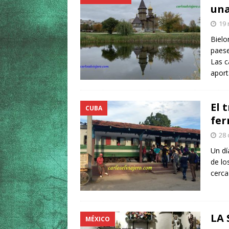
una
19 
Bielo
paese
Las c
aport
El 
CUBA
fer
28 
Un dí
de lo
cerca
LA 
MÉXICO