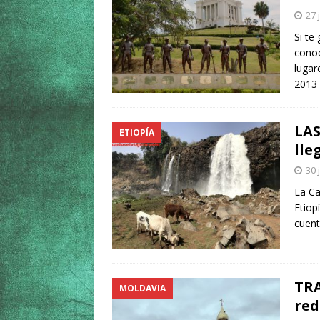
27 
Si te
conoc
lugar
2013 
LAS
ETIOPÍA
lle
30 
La Ca
Etiop
cuent
TRA
MOLDAVIA
red