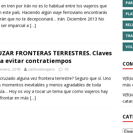
PAR
r en tren por Irán no es lo habitual entre los viajeros que
an este país. Haciendo algún viaje ferroviario encontrarás
PLA
Irán que no te decepcionará… Irán. Diciembre 2013 No
REL
 ser imparcial a
[…]
TRA
VOL
ZAR FRONTERAS TERRESTRES. Claves
a evitar contratiempos
COM
enero, 2018
carloselviajero
10
V(B)i
cruzado alguna vez frontera terrestre? Seguro que sí. Uno
más 
s momentos inevitables y menos agradables de toda
sía… Hoy os voy a tocar un tema que como viajeros hay
V(B)i
afrontar en más
[…]
cata
CAT