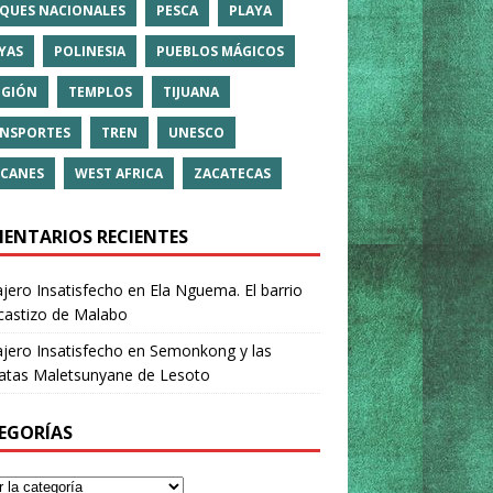
QUES NACIONALES
PESCA
PLAYA
YAS
POLINESIA
PUEBLOS MÁGICOS
IGIÓN
TEMPLOS
TIJUANA
NSPORTES
TREN
UNESCO
CANES
WEST AFRICA
ZACATECAS
ENTARIOS RECIENTES
ajero Insatisfecho
en
Ela Nguema. El barrio
castizo de Malabo
ajero Insatisfecho
en
Semonkong y las
ratas Maletsunyane de Lesoto
EGORÍAS