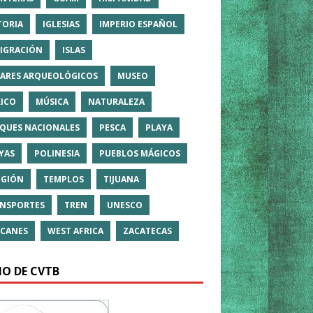
TORIA
IGLESIAS
IMPERIO ESPAÑOL
IGRACIÓN
ISLAS
ARES ARQUEOLÓGICOS
MUSEO
ICO
MÚSICA
NATURALEZA
QUES NACIONALES
PESCA
PLAYA
YAS
POLINESIA
PUEBLOS MÁGICOS
IGIÓN
TEMPLOS
TIJUANA
NSPORTES
TREN
UNESCO
CANES
WEST AFRICA
ZACATECAS
IO DE CVTB