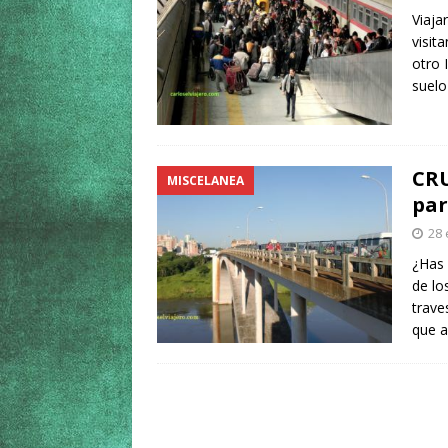
Viaja
visit
otro 
suelo
CRU
MISCELANEA
par
28 
¿Has 
de lo
trave
que 