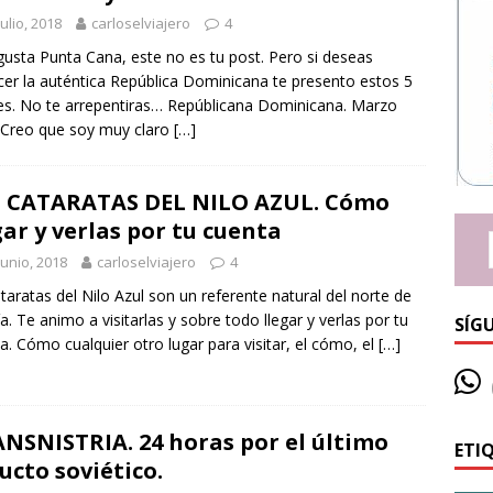
julio, 2018
carloselviajero
4
 gusta Punta Cana, este no es tu post. Pero si deseas
er la auténtica República Dominicana te presento estos 5
es. No te arrepentiras… Repúblicana Dominicana. Marzo
Creo que soy muy claro
[…]
 CATARATAS DEL NILO AZUL. Cómo
gar y verlas por tu cuenta
junio, 2018
carloselviajero
4
taratas del Nilo Azul son un referente natural del norte de
ía. Te animo a visitarlas y sobre todo llegar y verlas por tu
SÍG
a. Cómo cualquier otro lugar para visitar, el cómo, el
[…]
NSNISTRIA. 24 horas por el último
ETI
ucto soviético.