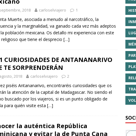
xicano
septiembre, 2018
carloselviajero
1
HIS
nta Muerte, asociada a menudo al narcotráfico, la
INM
cuencia y la marginalidad, va ganado cada vez más adeptos
 la población mexicana. Os detallo mi experiencia con este
LUG
 religioso que tiene el desprecio
[…]
MÉX
PAR
+1 CURIOSIDADES DE ANTANANARIVO
E TE SORPRENDERÁN
PLA
agosto, 2018
carloselviajero
2
REL
ez piséis Antananarivo, encontraréis curiosidades que os
TRA
rán la atención de la capital de Madagascar. No siendo el
no buscado por los viajeros, si es un punto obligado de
VOL
da para quién visite esta
[…]
SOC
ocer la auténtica República
inicana y evitar la de Punta Cana