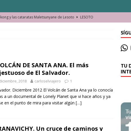
ong y las cataratas Maletsunyane de Lesoto
LESOTO
o de las Víctimas de la Represión Política en Shymkent, Kazajistán
SÍG
bian los lugares que visitamos o cambiamos nosotros?
VOLCÁN DE SANTA ANA. El más
TU 
La historia de la misteriosa avioneta de la playa
JAMAICA
INT
estuoso de El Salvador.
o moverse en Seychelles de manera sostenible
SEYCHELLES
diciembre, 2018
carloselviajero
1
n Manama. La capital de Baréin
BARÉIN
lvador. Diciembre 2012 El Volcán de Santa Ana ya lo conocía
as a un documental de Lonely Planet que vi hace años y ya
ma. El barrio más castizo de Malabo
GUINEA ECUATORIAL
se en el punto de mira para visitar algún
[…]
ANAVICHY. Un cruce de caminos y