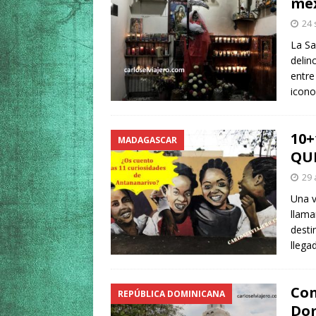
me
24 
La Sa
delin
entre
icono
10
MADAGASCAR
QU
29 
Una v
llama
desti
llega
Con
REPÚBLICA DOMINICANA
Dom