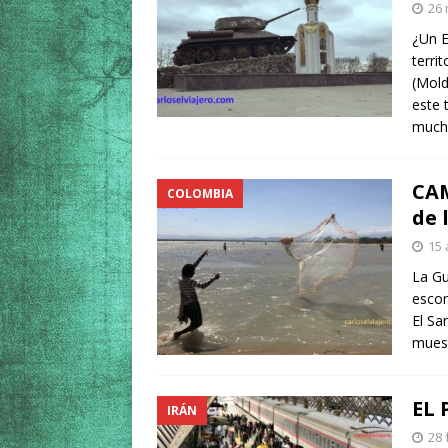
26 
¿Un E
terri
(Mold
este 
much
CAM
COLOMBIA
de 
15 
La Gu
escon
El Sa
muest
EL 
IRÁN
28 