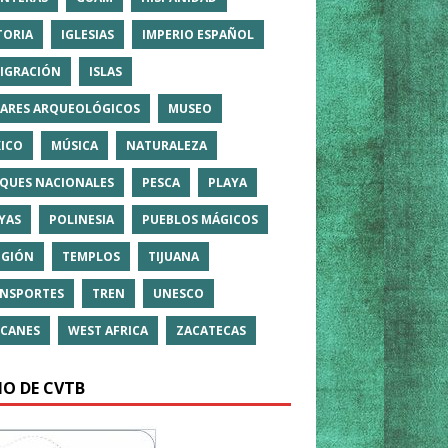
TORIA
IGLESIAS
IMPERIO ESPAÑOL
IGRACIÓN
ISLAS
ARES ARQUEOLÓGICOS
MUSEO
ICO
MÚSICA
NATURALEZA
QUES NACIONALES
PESCA
PLAYA
YAS
POLINESIA
PUEBLOS MÁGICOS
IGIÓN
TEMPLOS
TIJUANA
NSPORTES
TREN
UNESCO
CANES
WEST AFRICA
ZACATECAS
IO DE CVTB