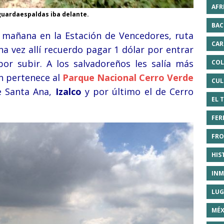
AFR
 guardaespaldas iba delante.
BAC
 mañana en la Estación de Vencedores, ruta
CAR
a vez allí recuerdo pagar 1 dólar por entrar
por subir. A los salvadoreños les salía más
COL
n pertenece al
Parque Nacional Cerro Verde
CUL
e Santa Ana,
Izalco
y por último el de Cerro
EL 
FER
FRO
HIS
INM
LUG
MÉX