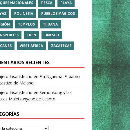
QUES NACIONALES
PESCA
PLAYA
YAS
POLINESIA
PUEBLOS MÁGICOS
IGIÓN
TEMPLOS
TIJUANA
NSPORTES
TREN
UNESCO
CANES
WEST AFRICA
ZACATECAS
ENTARIOS RECIENTES
ajero Insatisfecho
en
Ela Nguema. El barrio
castizo de Malabo
ajero Insatisfecho
en
Semonkong y las
ratas Maletsunyane de Lesoto
EGORÍAS