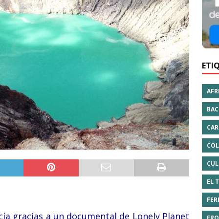
ETI
AFR
BAC
CAR
COL
CUL
EL 
FER
cía gracias a un documental de Lonely Planet
FRO