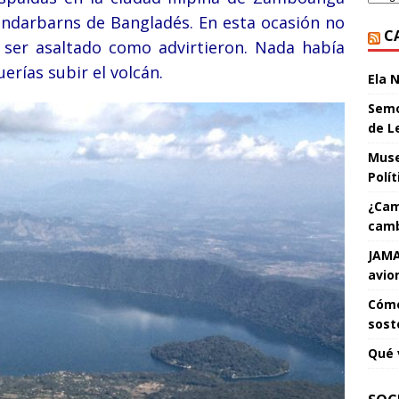
undarbarns de Bangladés. En esta ocasión no
C
r ser asaltado como advirtieron. Nada había
uerías subir el volcán.
Ela 
Semo
de L
Muse
Polí
¿Cam
camb
JAMA
avio
Cómo
sost
Qué 