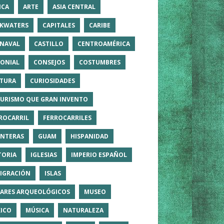
ICA
ARTE
ASIA CENTRAL
KWATERS
CAPITALES
CARIBE
NAVAL
CASTILLO
CENTROAMÉRICA
ONIAL
CONSEJOS
COSTUMBRES
TURA
CURIOSIDADES
TURISMO QUE GRAN INVENTO
ROCARRIL
FERROCARRILES
NTERAS
GUAM
HISPANIDAD
TORIA
IGLESIAS
IMPERIO ESPAÑOL
IGRACIÓN
ISLAS
ARES ARQUEOLÓGICOS
MUSEO
ICO
MÚSICA
NATURALEZA