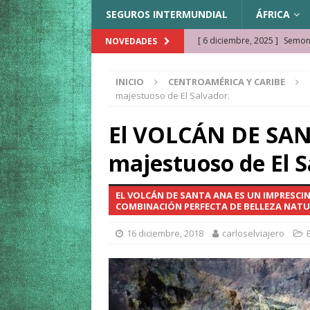
SEGUROS INTERMUNDIAL
ÁFRICA
[ 6 diciembre, 2025 ]
Semonk
NOVEDADES
[ 23 noviembre, 2025 ]
Muse
INICIO
CENTROAMÉRICA Y CARIBE
KAZAJISTÁN
majestuoso de El Salvador.
[ 22 noviembre, 2025 ]
¿Cam
El VOLCÁN DE SAN
REFLEXIONES VIAJERAS
majestuoso de El S
[ 9 octubre, 2025 ]
JAMAICA. 
[ 27 septiembre, 2025 ]
Cóm
EL VOLCÁN DE SANTA ANA ES UN IMPRESCI
[ 3 agosto, 2025 ]
Qué ver e
COMBINACIÓN PERFECTA DE BELLEZA NATUR
[ 15 marzo, 2026 ]
Ela Ngue
16 diciembre, 2018
carloselviajero