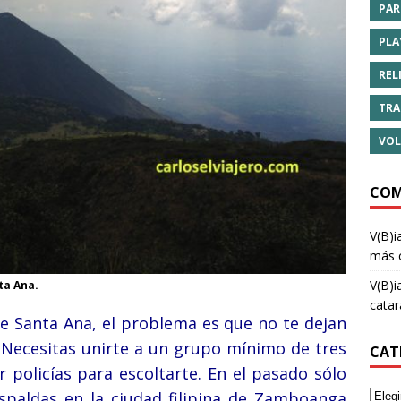
PAR
PLA
REL
TRA
VOL
COM
V(B)i
más 
V(B)i
ta Ana.
cata
de Santa Ana, el problema es que no te dejan
.
Necesitas unirte a un grupo mínimo de tres
CAT
policías para escoltarte. En el pasado sólo
spaldas en la ciudad filipina de Zamboanga