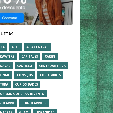
QUETAS
ICA
ARTE
ASIA CENTRAL
KWATERS
CAPITALES
CARIBE
NAVAL
CASTILLO
CENTROAMÉRICA
ONIAL
CONSEJOS
COSTUMBRES
TURA
CURIOSIDADES
TURISMO QUE GRAN INVENTO
ROCARRIL
FERROCARRILES
NTERAS
GUAM
HISPANIDAD