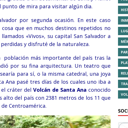
l punto de mira para visitar algún dia.
HIS
Salvador por segunda ocasión. En este caso
INM
, cosa que en muchos destinos repetidos no
LUG
s llamados «Vivos», su capital San Salvador a
MÉX
 perdidas y disfruté de la naturaleza.
PAR
a población más importante del país tras la
PLA
dió por su fina arquitectura. Un teatro que
earía para sí, o la misma catedral, una joya
REL
a Ana pasé tres días de los cuales uno iba a
TRA
 el cráter del
Volcán de Santa Ana
conocido
VOL
ás alto del país con 2381 metros de los 11 que
s de Centroamérica.
SOC