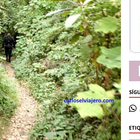
SÍG
ETI