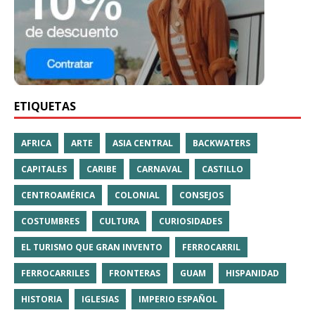
ETIQUETAS
AFRICA
ARTE
ASIA CENTRAL
BACKWATERS
CAPITALES
CARIBE
CARNAVAL
CASTILLO
CENTROAMÉRICA
COLONIAL
CONSEJOS
COSTUMBRES
CULTURA
CURIOSIDADES
EL TURISMO QUE GRAN INVENTO
FERROCARRIL
FERROCARRILES
FRONTERAS
GUAM
HISPANIDAD
HISTORIA
IGLESIAS
IMPERIO ESPAÑOL