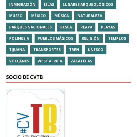
INMIGRACIÓN
ISLAS
LUGARES ARQUEOLÓGICOS
MUSEO
MÉXICO
MÚSICA
NATURALEZA
PARQUES NACIONALES
PESCA
PLAYA
PLAYAS
POLINESIA
PUEBLOS MÁGICOS
RELIGIÓN
TEMPLOS
TIJUANA
TRANSPORTES
TREN
UNESCO
VOLCANES
WEST AFRICA
ZACATECAS
SOCIO DE CVTB