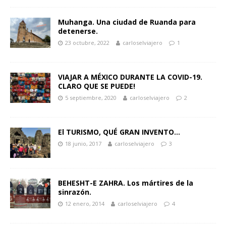
Muhanga. Una ciudad de Ruanda para
detenerse.
23 octubre, 2022
carloselviajero
1
VIAJAR A MÉXICO DURANTE LA COVID-19.
CLARO QUE SE PUEDE!
5 septiembre, 2020
carloselviajero
2
El TURISMO, QUÉ GRAN INVENTO…
18 junio, 2017
carloselviajero
3
BEHESHT-E ZAHRA. Los mártires de la
sinrazón.
12 enero, 2014
carloselviajero
4