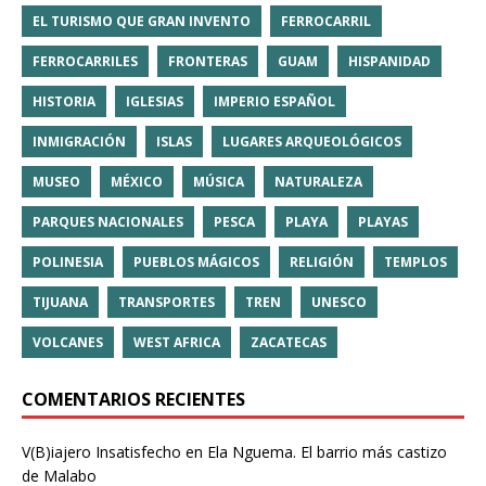
EL TURISMO QUE GRAN INVENTO
FERROCARRIL
FERROCARRILES
FRONTERAS
GUAM
HISPANIDAD
HISTORIA
IGLESIAS
IMPERIO ESPAÑOL
INMIGRACIÓN
ISLAS
LUGARES ARQUEOLÓGICOS
MUSEO
MÉXICO
MÚSICA
NATURALEZA
PARQUES NACIONALES
PESCA
PLAYA
PLAYAS
POLINESIA
PUEBLOS MÁGICOS
RELIGIÓN
TEMPLOS
TIJUANA
TRANSPORTES
TREN
UNESCO
VOLCANES
WEST AFRICA
ZACATECAS
COMENTARIOS RECIENTES
V(B)iajero Insatisfecho
en
Ela Nguema. El barrio más castizo
de Malabo