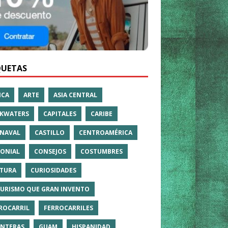
QUETAS
ICA
ARTE
ASIA CENTRAL
KWATERS
CAPITALES
CARIBE
NAVAL
CASTILLO
CENTROAMÉRICA
ONIAL
CONSEJOS
COSTUMBRES
TURA
CURIOSIDADES
TURISMO QUE GRAN INVENTO
ROCARRIL
FERROCARRILES
NTERAS
GUAM
HISPANIDAD