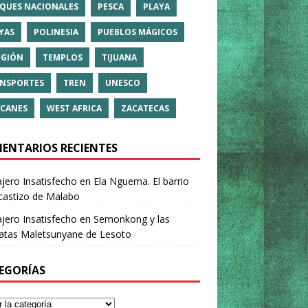
QUES NACIONALES
PESCA
PLAYA
YAS
POLINESIA
PUEBLOS MÁGICOS
IGIÓN
TEMPLOS
TIJUANA
NSPORTES
TREN
UNESCO
CANES
WEST AFRICA
ZACATECAS
ENTARIOS RECIENTES
ajero Insatisfecho
en
Ela Nguema. El barrio
castizo de Malabo
ajero Insatisfecho
en
Semonkong y las
ratas Maletsunyane de Lesoto
EGORÍAS