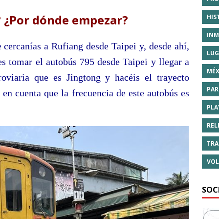
? ¿Por dónde empezar?
HIS
INM
e cercanías a Rufiang desde Taipei y, desde ahí,
LUG
es tomar el autobús 795 desde Taipei y llegar a
MÉX
roviaria que es Jingtong y hacéis el trayecto
PAR
 en cuenta que la frecuencia de este autobús es
PLA
REL
TRA
VOL
SOC