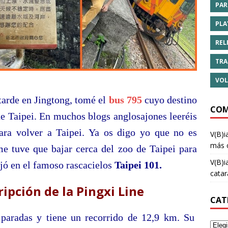
PAR
PLA
REL
TRA
VOL
tarde en Jingtong, tomé el
bus 795
cuyo destino
COM
de Taipei. En muchos blogs anglosajones leeréis
ara volver a Taipei. Ya os digo yo que no es
V(B)i
más 
me tuve que bajar cerca del zoo de Taipei para
V(B)i
ejó en el famoso rascacielos
Taipei 101.
cata
ripción de la Pingxi Line
CAT
paradas y tiene un recorrido de 12,9 km. Su