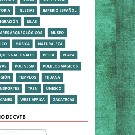
TORIA
IGLESIAS
IMPERIO ESPAÑOL
IGRACIÓN
ISLAS
ARES ARQUEOLÓGICOS
MUSEO
ICO
MÚSICA
NATURALEZA
QUES NACIONALES
PESCA
PLAYA
YAS
POLINESIA
PUEBLOS MÁGICOS
IGIÓN
TEMPLOS
TIJUANA
NSPORTES
TREN
UNESCO
CANES
WEST AFRICA
ZACATECAS
IO DE CVTB