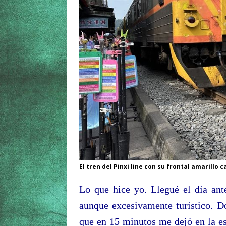
El tren del Pinxi line con su frontal amarillo 
Lo que hice yo. Llegué el día ant
aunque excesivamente turístico. D
que en 15 minutos me dejó en la e