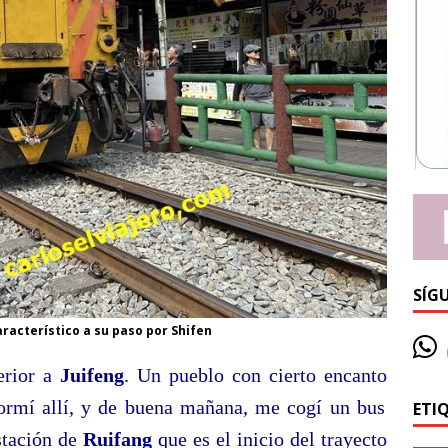
SÍG
característico a su paso por Shifen
erior a
Juifeng
. Un pueblo con cierto encanto
ormí allí, y de buena mañana, me cogí un bus
ETI
stación de
Ruifang
que es el inicio del trayecto