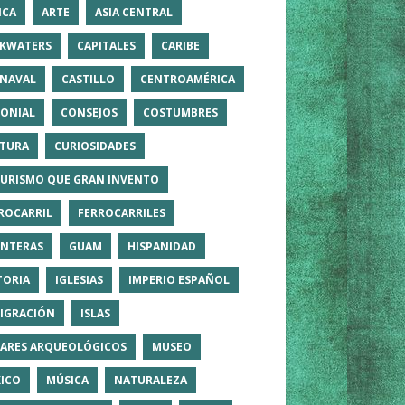
ICA
ARTE
ASIA CENTRAL
KWATERS
CAPITALES
CARIBE
NAVAL
CASTILLO
CENTROAMÉRICA
ONIAL
CONSEJOS
COSTUMBRES
TURA
CURIOSIDADES
TURISMO QUE GRAN INVENTO
ROCARRIL
FERROCARRILES
NTERAS
GUAM
HISPANIDAD
TORIA
IGLESIAS
IMPERIO ESPAÑOL
IGRACIÓN
ISLAS
ARES ARQUEOLÓGICOS
MUSEO
ICO
MÚSICA
NATURALEZA