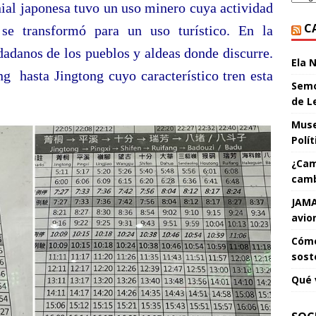
nial japonesa tuvo un uso minero cuya actividad
C
e transformó para un uso turístico. En la
dadanos de los pueblos y aldeas donde discurre.
Ela 
ng hasta Jingtong cuyo característico tren esta
Semo
de L
Muse
Polí
¿Cam
camb
JAMA
avio
Cómo
sost
Qué 