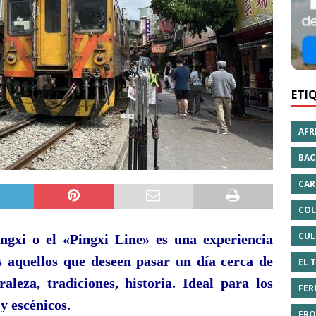
ETI
AFR
BAC
CAR
COL
CUL
ingxi o el «Pingxi Line» es una experiencia
 aquellos que deseen pasar un día cerca de
EL 
leza, tradiciones, historia. Ideal para los
FER
y escénicos.
FRO