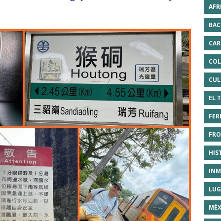
AFR
BAC
CAR
COL
CUL
EL 
FER
FRO
HIS
INM
LUG
MÉX