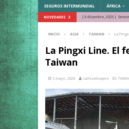
SEGUROS INTERMUNDIAL
ÁFRICA
[ 6 diciembre, 2025 ]
Semonk
NOVEDADES
[ 23 noviembre, 2025 ]
Muse
INICIO
ASIA
TAIWAN
La Pingx
KAZAJISTÁN
[ 22 noviembre, 2025 ]
¿Cam
La Pingxi Line. El f
REFLEXIONES VIAJERAS
Taiwan
[ 9 octubre, 2025 ]
JAMAICA. 
[ 27 septiembre, 2025 ]
Cóm
2 mayo, 2024
carloselviajero
TAIW
[ 3 agosto, 2025 ]
Qué ver e
[ 15 marzo, 2026 ]
Ela Ngue