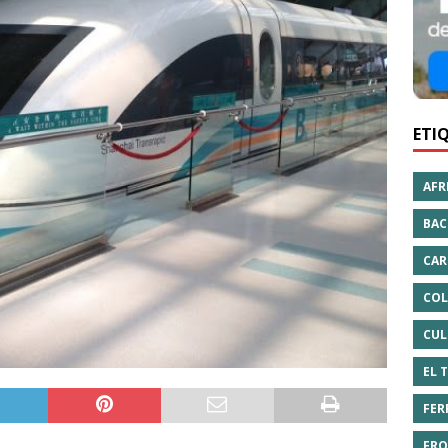
ETI
AFR
BAC
CAR
COL
CUL
EL 
FER
FRO