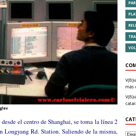
PAR
PLA
REL
TRA
VOL
COM
V(B)i
más 
V(B)i
cata
lev
CAT
 desde el centro de Shanghai, se toma la línea 2
en Longyang Rd. Station. Saliendo de la misma,