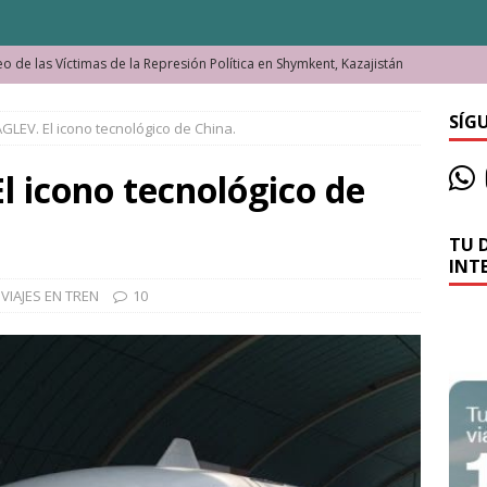
o de las Víctimas de la Represión Política en Shymkent, Kazajistán
SÍG
GLEV. El icono tecnológico de China.
bian los lugares que visitamos o cambiamos nosotros?
 icono tecnológico de
La historia de la misteriosa avioneta de la playa
JAMAICA
TU 
o moverse en Seychelles de manera sostenible
SEYCHELLES
INT
n Manama. La capital de Baréin
BARÉIN
,
VIAJES EN TREN
10
ma. El barrio más castizo de Malabo
GUINEA ECUATORIAL
ong y las cataratas Maletsunyane de Lesoto
LESOTO