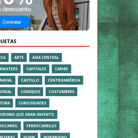
QUETAS
ICA
ARTE
ASIA CENTRAL
KWATERS
CAPITALES
CARIBE
NAVAL
CASTILLO
CENTROAMÉRICA
ONIAL
CONSEJOS
COSTUMBRES
TURA
CURIOSIDADES
TURISMO QUE GRAN INVENTO
ROCARRIL
FERROCARRILES
NTERAS
GUAM
HISPANIDAD