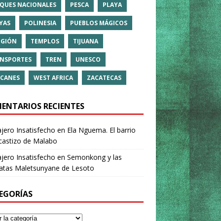
QUES NACIONALES
PESCA
PLAYA
YAS
POLINESIA
PUEBLOS MÁGICOS
IGIÓN
TEMPLOS
TIJUANA
NSPORTES
TREN
UNESCO
CANES
WEST AFRICA
ZACATECAS
ENTARIOS RECIENTES
ajero Insatisfecho
en
Ela Nguema. El barrio
castizo de Malabo
ajero Insatisfecho
en
Semonkong y las
ratas Maletsunyane de Lesoto
EGORÍAS