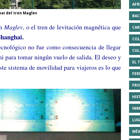
AFR
tren Maglev
BAC
en
Maglev
, o el tren de levitación magnética que
CAR
Shanghai.
COL
 tecnológico no fue como consecuencia de llegar
CUL
i para tomar ningún vuelo de salida. El deseo y
EL 
ste sistema de movilidad para viajeros es lo que
FER
FRO
HIS
INM
LUG
MÉX