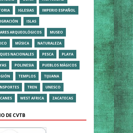
TORIA
IGLESIAS
IMPERIO ESPAÑOL
IGRACIÓN
ISLAS
ARES ARQUEOLÓGICOS
MUSEO
ICO
MÚSICA
NATURALEZA
QUES NACIONALES
PESCA
PLAYA
YAS
POLINESIA
PUEBLOS MÁGICOS
IGIÓN
TEMPLOS
TIJUANA
NSPORTES
TREN
UNESCO
CANES
WEST AFRICA
ZACATECAS
IO DE CVTB