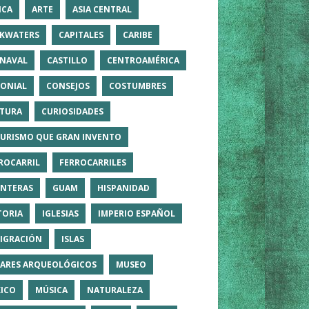
ICA
ARTE
ASIA CENTRAL
KWATERS
CAPITALES
CARIBE
NAVAL
CASTILLO
CENTROAMÉRICA
ONIAL
CONSEJOS
COSTUMBRES
TURA
CURIOSIDADES
TURISMO QUE GRAN INVENTO
ROCARRIL
FERROCARRILES
NTERAS
GUAM
HISPANIDAD
TORIA
IGLESIAS
IMPERIO ESPAÑOL
IGRACIÓN
ISLAS
ARES ARQUEOLÓGICOS
MUSEO
ICO
MÚSICA
NATURALEZA