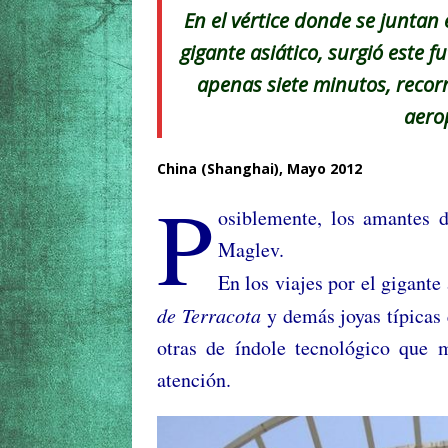
En el vértice donde se juntan 
gigante asiático, surgió este f
apenas siete minutos, recor
aero
China (Shanghai), Mayo 2012
P
osiblemente, los amantes d
Maglev.
En los viajes por el gigante
de Terracota
y demás joyas típicas
otras de índole tecnológico que m
atención.