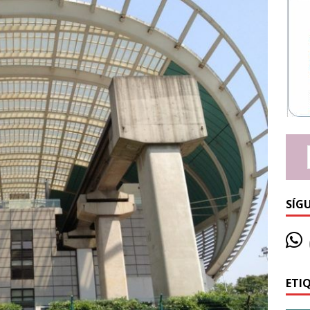
SÍG
ETI