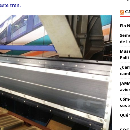
e este tren.
C
Ela 
Semo
de L
Muse
Polí
¿Cam
camb
JAMA
avio
Cómo
sost
Qué 