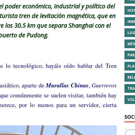
el poder económico, industrial y político del
HIS
uturista tren de levitación magnética, que en
INM
re los 30.5 km que separa Shanghai con el
LUG
puerto de Pudong.
MÉX
PAR
e lo tecnológico, hayáis oído hablar del Tren
PLA
REL
Murallas Chinas
 asiático, aparte de
,
Guerreros
TRA
 que comúnmente se suelen visitar, también hay
VOL
erece, por lo menos para un servidor, cierta
SOC