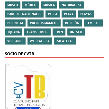
MUSEO
MÉXICO
MÚSICA
NATURALEZA
PARQUES NACIONALES
PESCA
PLAYA
PLAYAS
POLINESIA
PUEBLOS MÁGICOS
RELIGIÓN
TEMPLOS
TIJUANA
TRANSPORTES
TREN
UNESCO
VOLCANES
WEST AFRICA
ZACATECAS
SOCIO DE CVTB