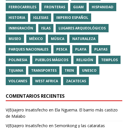
FERROCARRILES
FRONTERAS
GUAM
HISPANIDAD
HISTORIA
IGLESIAS
IMPERIO ESPAÑOL
INMIGRACIÓN
ISLAS
LUGARES ARQUEOLÓGICOS
MUSEO
MÉXICO
MÚSICA
NATURALEZA
PARQUES NACIONALES
PESCA
PLAYA
PLAYAS
POLINESIA
PUEBLOS MÁGICOS
RELIGIÓN
TEMPLOS
TIJUANA
TRANSPORTES
TREN
UNESCO
VOLCANES
WEST AFRICA
ZACATECAS
COMENTARIOS RECIENTES
V(B)iajero Insatisfecho
en
Ela Nguema. El barrio más castizo
de Malabo
V(B)iajero Insatisfecho
en
Semonkong y las cataratas