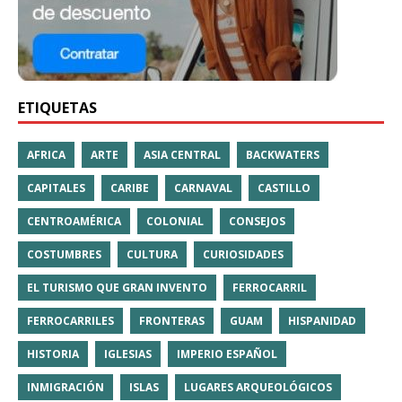
ETIQUETAS
AFRICA
ARTE
ASIA CENTRAL
BACKWATERS
CAPITALES
CARIBE
CARNAVAL
CASTILLO
CENTROAMÉRICA
COLONIAL
CONSEJOS
COSTUMBRES
CULTURA
CURIOSIDADES
EL TURISMO QUE GRAN INVENTO
FERROCARRIL
FERROCARRILES
FRONTERAS
GUAM
HISPANIDAD
HISTORIA
IGLESIAS
IMPERIO ESPAÑOL
INMIGRACIÓN
ISLAS
LUGARES ARQUEOLÓGICOS