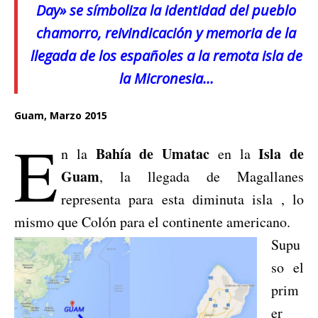
Day» se símboliza la identidad del pueblo
chamorro, reivindicación y memoria de la
llegada de los españoles a la remota isla de
la Micronesia…
Guam, Marzo 2015
E
Bahía de Umatac
Isla de
n la
en la
Guam
, la llegada de Magallanes
representa para esta diminuta isla , lo
mismo que Colón para el continente americano.
Supu
so el
prim
er