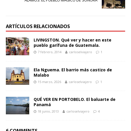
ÁLAMOS. EL PUEBLO MÁGICO DE SONORA
ARTÍCULOS RELACIONADOS
LIVINGSTON. Qué ver y hacer en este
pueblo garífuna de Guatemala.
7 febrero, 2014
carloselviajero
1
Ela Nguema. El barrio más castizo de
Malabo
15 marzo, 2026
carloselviajero
1
QUÉ VER EN PORTOBELO. El baluarte de
Panamá
18 junio, 2013
carloselviajero
4
6 COMMENTS