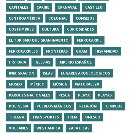
CAPITALES
CARIBE
CARNAVAL
CASTILLO
CENTROAMÉRICA
COLONIAL
CONSEJOS
COSTUMBRES
CULTURA
CURIOSIDADES
EL TURISMO QUE GRAN INVENTO
FERROCARRIL
FERROCARRILES
FRONTERAS
GUAM
HISPANIDAD
HISTORIA
IGLESIAS
IMPERIO ESPAÑOL
INMIGRACIÓN
ISLAS
LUGARES ARQUEOLÓGICOS
MUSEO
MÉXICO
MÚSICA
NATURALEZA
PARQUES NACIONALES
PESCA
PLAYA
PLAYAS
POLINESIA
PUEBLOS MÁGICOS
RELIGIÓN
TEMPLOS
TIJUANA
TRANSPORTES
TREN
UNESCO
VOLCANES
WEST AFRICA
ZACATECAS