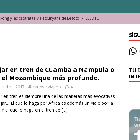
ong y las cataratas Maletsunyane de Lesoto
LESOTO
o de las Víctimas de la Represión Política en Shymkent, Kazajistán
SÍG
bian los lugares que visitamos o cambiamos nosotros?
jar en tren de Cuamba a Nampula o
TU 
La historia de la misteriosa avioneta de la playa
JAMAICA
INT
 el Mozambique más profundo.
o moverse en Seychelles de manera sostenible
SEYCHELLES
octubre, 2017
carloselviajero
4
n Manama. La capital de Baréin
BARÉIN
ar en tren es siempre una de las maneras más evocativas
ajar… El que lo haga por África es además un viaje por la
ma. El barrio más castizo de Malabo
GUINEA ECUATORIAL
 Y el que lo haga en el tren de
[…]