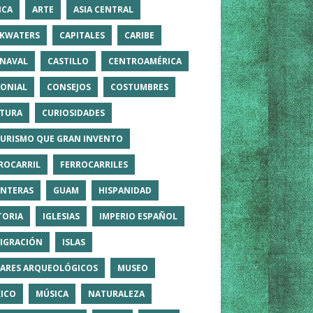
ICA
ARTE
ASIA CENTRAL
KWATERS
CAPITALES
CARIBE
NAVAL
CASTILLO
CENTROAMÉRICA
ONIAL
CONSEJOS
COSTUMBRES
TURA
CURIOSIDADES
TURISMO QUE GRAN INVENTO
ROCARRIL
FERROCARRILES
NTERAS
GUAM
HISPANIDAD
TORIA
IGLESIAS
IMPERIO ESPAÑOL
IGRACIÓN
ISLAS
ARES ARQUEOLÓGICOS
MUSEO
ICO
MÚSICA
NATURALEZA