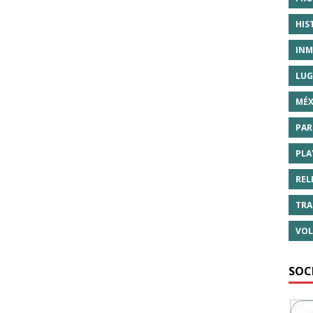
HIS
INM
LUG
MÉX
PAR
PLA
REL
TRA
VOL
SOC