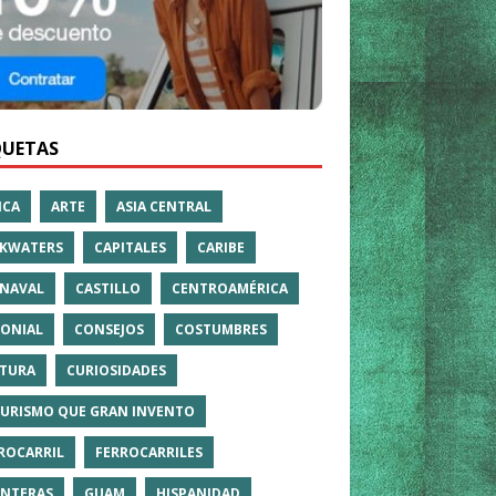
QUETAS
ICA
ARTE
ASIA CENTRAL
KWATERS
CAPITALES
CARIBE
NAVAL
CASTILLO
CENTROAMÉRICA
ONIAL
CONSEJOS
COSTUMBRES
TURA
CURIOSIDADES
TURISMO QUE GRAN INVENTO
ROCARRIL
FERROCARRILES
NTERAS
GUAM
HISPANIDAD