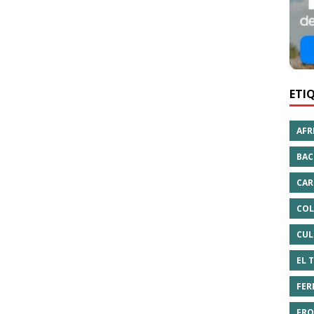
ETI
AFR
BAC
CAR
COL
CUL
EL 
FER
FRO