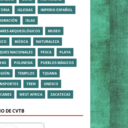
TORIA
IGLESIAS
IMPERIO ESPAÑOL
IGRACIÓN
ISLAS
ARES ARQUEOLÓGICOS
MUSEO
ICO
MÚSICA
NATURALEZA
QUES NACIONALES
PESCA
PLAYA
YAS
POLINESIA
PUEBLOS MÁGICOS
IGIÓN
TEMPLOS
TIJUANA
NSPORTES
TREN
UNESCO
CANES
WEST AFRICA
ZACATECAS
IO DE CVTB