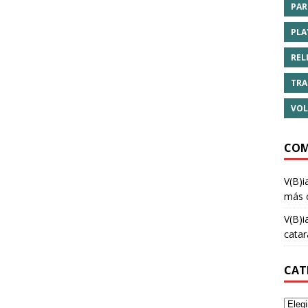
PAR
PLA
REL
TRA
VOL
COM
V(B)i
más 
V(B)i
cata
CAT