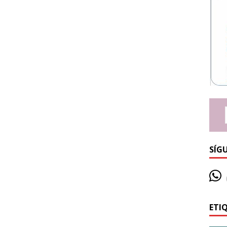
SÍG
ETI