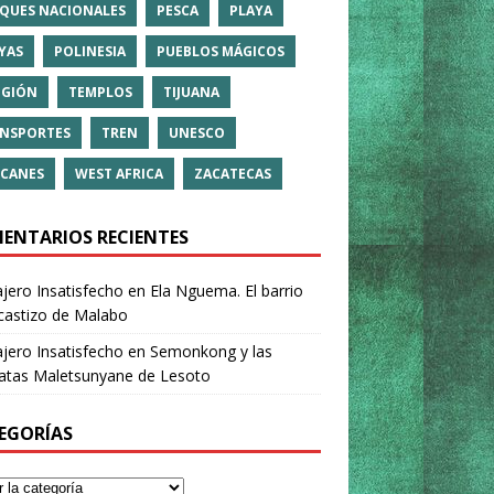
QUES NACIONALES
PESCA
PLAYA
YAS
POLINESIA
PUEBLOS MÁGICOS
IGIÓN
TEMPLOS
TIJUANA
NSPORTES
TREN
UNESCO
CANES
WEST AFRICA
ZACATECAS
ENTARIOS RECIENTES
ajero Insatisfecho
en
Ela Nguema. El barrio
castizo de Malabo
ajero Insatisfecho
en
Semonkong y las
ratas Maletsunyane de Lesoto
EGORÍAS