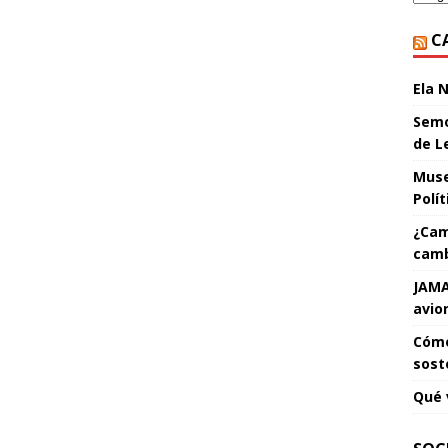
C
Ela 
Semo
de L
Muse
Polí
¿Cam
camb
JAMA
avio
Cómo
sost
Qué 