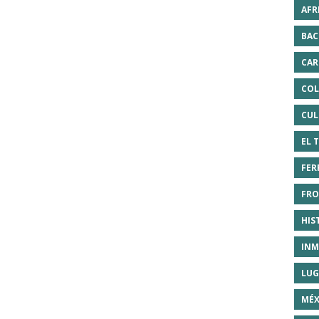
AFR
BAC
CAR
COL
CUL
EL 
FER
FRO
HIS
INM
LUG
MÉX