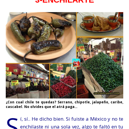
¿Con cual chile te quedas? Serrano, chipotle, jalapeño, caribe,
cascabel. No olvides que el atrá paga…
S
í, sí.. He dicho bien. Si fuiste a México y no te
enchilaste ni una sola vez, algo te faltó en tu