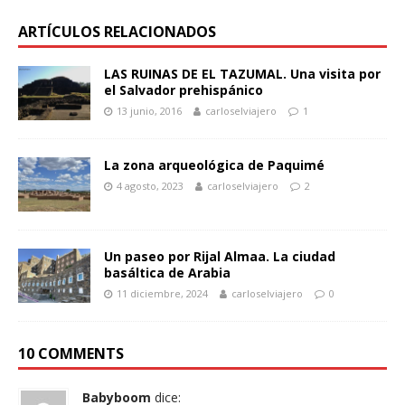
ARTÍCULOS RELACIONADOS
LAS RUINAS DE EL TAZUMAL. Una visita por
el Salvador prehispánico
13 junio, 2016
carloselviajero
1
La zona arqueológica de Paquimé
4 agosto, 2023
carloselviajero
2
Un paseo por Rijal Almaa. La ciudad
basáltica de Arabia
11 diciembre, 2024
carloselviajero
0
10 COMMENTS
Babyboom
dice: