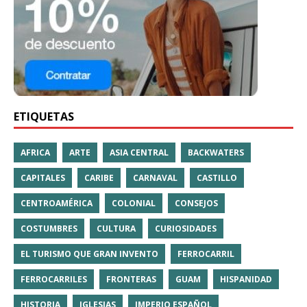
ETIQUETAS
AFRICA
ARTE
ASIA CENTRAL
BACKWATERS
CAPITALES
CARIBE
CARNAVAL
CASTILLO
CENTROAMÉRICA
COLONIAL
CONSEJOS
COSTUMBRES
CULTURA
CURIOSIDADES
EL TURISMO QUE GRAN INVENTO
FERROCARRIL
FERROCARRILES
FRONTERAS
GUAM
HISPANIDAD
HISTORIA
IGLESIAS
IMPERIO ESPAÑOL