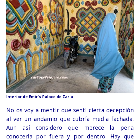
Interior de Emir´s Palace de Zaria
No os voy a mentir que sentí cierta decepción
al ver un andamio que cubría media fachada.
Aun así considero que merece la pena
conocerla por fuera y por dentro. Hay que