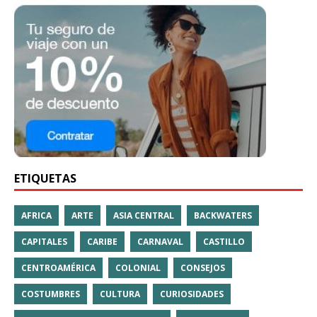
ETIQUETAS
AFRICA
ARTE
ASIA CENTRAL
BACKWATERS
CAPITALES
CARIBE
CARNAVAL
CASTILLO
CENTROAMÉRICA
COLONIAL
CONSEJOS
COSTUMBRES
CULTURA
CURIOSIDADES