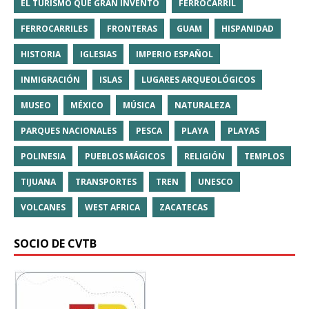
EL TURISMO QUE GRAN INVENTO
FERROCARRIL
FERROCARRILES
FRONTERAS
GUAM
HISPANIDAD
HISTORIA
IGLESIAS
IMPERIO ESPAÑOL
INMIGRACIÓN
ISLAS
LUGARES ARQUEOLÓGICOS
MUSEO
MÉXICO
MÚSICA
NATURALEZA
PARQUES NACIONALES
PESCA
PLAYA
PLAYAS
POLINESIA
PUEBLOS MÁGICOS
RELIGIÓN
TEMPLOS
TIJUANA
TRANSPORTES
TREN
UNESCO
VOLCANES
WEST AFRICA
ZACATECAS
SOCIO DE CVTB