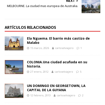
NEXT
MELBOURNE. La ciudad mas europea de Australia.
ARTÍCULOS RELACIONADOS
Ela Nguema. El barrio más castizo de
Malabo
15 marzo, 2026
carloselviajero
1
COLONIA.Una ciudad acuñada en su
historia.
27 enero, 2012
carloselviajero
5
UN DOMINGO EN GEORGETOWN, LA
CAPITAL DE LA GUYANA
12 febrero, 2013
carloselviajero
2