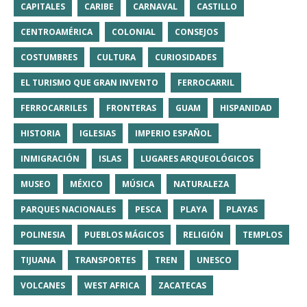
CAPITALES
CARIBE
CARNAVAL
CASTILLO
CENTROAMÉRICA
COLONIAL
CONSEJOS
COSTUMBRES
CULTURA
CURIOSIDADES
EL TURISMO QUE GRAN INVENTO
FERROCARRIL
FERROCARRILES
FRONTERAS
GUAM
HISPANIDAD
HISTORIA
IGLESIAS
IMPERIO ESPAÑOL
INMIGRACIÓN
ISLAS
LUGARES ARQUEOLÓGICOS
MUSEO
MÉXICO
MÚSICA
NATURALEZA
PARQUES NACIONALES
PESCA
PLAYA
PLAYAS
POLINESIA
PUEBLOS MÁGICOS
RELIGIÓN
TEMPLOS
TIJUANA
TRANSPORTES
TREN
UNESCO
VOLCANES
WEST AFRICA
ZACATECAS