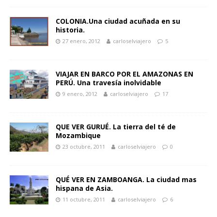
COLONIA.Una ciudad acuñada en su
historia.
27 enero, 2012
carloselviajero
5
VIAJAR EN BARCO POR EL AMAZONAS EN
PERÚ. Una travesía inolvidable
9 enero, 2012
carloselviajero
17
QUE VER GURUÉ. La tierra del té de
Mozambique
23 octubre, 2011
carloselviajero
0
QUÉ VER EN ZAMBOANGA. La ciudad mas
hispana de Asia.
11 octubre, 2011
carloselviajero
6