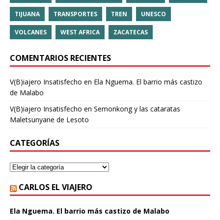
TIJUANA
TRANSPORTES
TREN
UNESCO
VOLCANES
WEST AFRICA
ZACATECAS
COMENTARIOS RECIENTES
V(B)iajero Insatisfecho
en
Ela Nguema. El barrio más castizo
de Malabo
V(B)iajero Insatisfecho
en
Semonkong y las cataratas
Maletsunyane de Lesoto
CATEGORÍAS
CARLOS EL VIAJERO
Ela Nguema. El barrio más castizo de Malabo