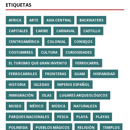
ETIQUETAS
AFRICA
ARTE
ASIA CENTRAL
BACKWATERS
CAPITALES
CARIBE
CARNAVAL
CASTILLO
CENTROAMÉRICA
COLONIAL
CONSEJOS
COSTUMBRES
CULTURA
CURIOSIDADES
EL TURISMO QUE GRAN INVENTO
FERROCARRIL
FERROCARRILES
FRONTERAS
GUAM
HISPANIDAD
HISTORIA
IGLESIAS
IMPERIO ESPAÑOL
INMIGRACIÓN
ISLAS
LUGARES ARQUEOLÓGICOS
MUSEO
MÉXICO
MÚSICA
NATURALEZA
PARQUES NACIONALES
PESCA
PLAYA
PLAYAS
POLINESIA
PUEBLOS MÁGICOS
RELIGIÓN
TEMPLOS