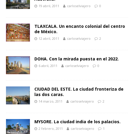
19 abril, 2011
carloselviajero
0
TLAXCALA. Un encanto colonial del centro
de México.
12 abril, 2011
carloselviajero
2
DOHA. Con la mirada puesta en el 2022.
6 abril, 2011
carloselviajero
0
CIUDAD DEL ESTE. La ciudad fronteriza de
las dos caras.
14 marzo, 2011
carloselviajero
2
MYSORE. La ciudad india de los palacios.
2 febrero, 2011
carloselviajero
1