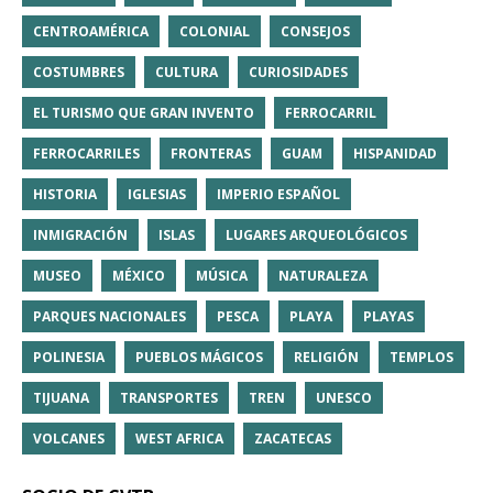
CENTROAMÉRICA
COLONIAL
CONSEJOS
COSTUMBRES
CULTURA
CURIOSIDADES
EL TURISMO QUE GRAN INVENTO
FERROCARRIL
FERROCARRILES
FRONTERAS
GUAM
HISPANIDAD
HISTORIA
IGLESIAS
IMPERIO ESPAÑOL
INMIGRACIÓN
ISLAS
LUGARES ARQUEOLÓGICOS
MUSEO
MÉXICO
MÚSICA
NATURALEZA
PARQUES NACIONALES
PESCA
PLAYA
PLAYAS
POLINESIA
PUEBLOS MÁGICOS
RELIGIÓN
TEMPLOS
TIJUANA
TRANSPORTES
TREN
UNESCO
VOLCANES
WEST AFRICA
ZACATECAS