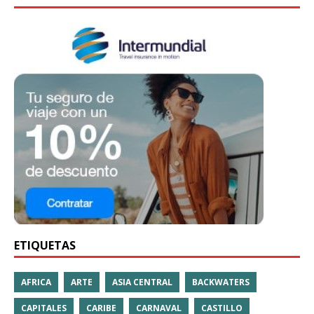
ETIQUETAS
AFRICA
ARTE
ASIA CENTRAL
BACKWATERS
CAPITALES
CARIBE
CARNAVAL
CASTILLO