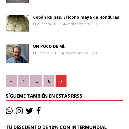
Copán Ruinas. El icono maya de Honduras
27 enero, 2011
carloselviajero
1
UN POCO DE MÍ.
1 enero, 2011
carloselviajero
0
«
1
…
6
7
SÍGUEME TAMBIÉN EN ESTAS RRSS
TU DESCUENTO DE 10% CON INTERMUNDIAL