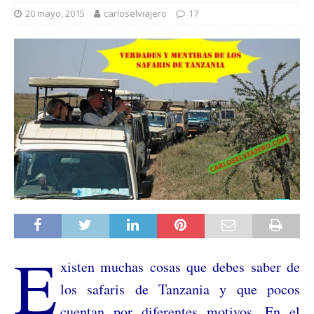
20 mayo, 2015
carloselviajero
17
E
xisten muchas cosas que debes saber
de
los safaris de Tanzania y que pocos
cuentan por diferentes motivos. En
el