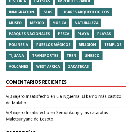
HISTORIA
IGLESIAS
IMPERIO ESPAÑOL
INMIGRACIÓN
ISLAS
LUGARES ARQUEOLÓGICOS
MUSEO
MÉXICO
MÚSICA
NATURALEZA
PARQUES NACIONALES
PESCA
PLAYA
PLAYAS
POLINESIA
PUEBLOS MÁGICOS
RELIGIÓN
TEMPLOS
TIJUANA
TRANSPORTES
TREN
UNESCO
VOLCANES
WEST AFRICA
ZACATECAS
COMENTARIOS RECIENTES
V(B)iajero Insatisfecho
en
Ela Nguema. El barrio más castizo
de Malabo
V(B)iajero Insatisfecho
en
Semonkong y las cataratas
Maletsunyane de Lesoto