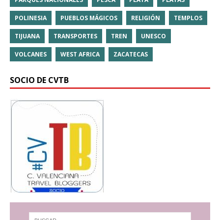
POLINESIA
PUEBLOS MÁGICOS
RELIGIÓN
TEMPLOS
TIJUANA
TRANSPORTES
TREN
UNESCO
VOLCANES
WEST AFRICA
ZACATECAS
SOCIO DE CVTB