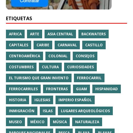
ETIQUETAS
AFRICA
ARTE
ASIA CENTRAL
BACKWATERS
CAPITALES
CARIBE
CARNAVAL
CASTILLO
CENTROAMÉRICA
COLONIAL
CONSEJOS
COSTUMBRES
CULTURA
CURIOSIDADES
EL TURISMO QUE GRAN INVENTO
FERROCARRIL
FERROCARRILES
FRONTERAS
GUAM
HISPANIDAD
HISTORIA
IGLESIAS
IMPERIO ESPAÑOL
INMIGRACIÓN
ISLAS
LUGARES ARQUEOLÓGICOS
MUSEO
MÉXICO
MÚSICA
NATURALEZA
PARQUES NACIONALES
PESCA
PLAYA
PLAYAS