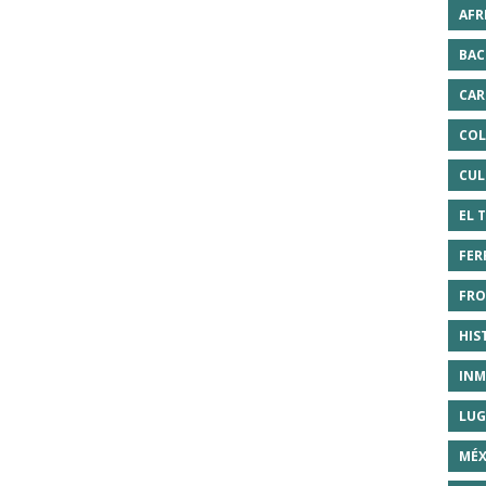
AFR
BAC
CAR
COL
CUL
EL 
FER
FRO
HIS
INM
LUG
MÉX