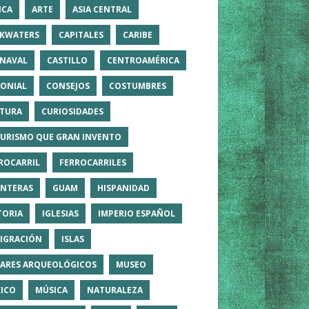
ICA
ARTE
ASIA CENTRAL
KWATERS
CAPITALES
CARIBE
NAVAL
CASTILLO
CENTROAMÉRICA
ONIAL
CONSEJOS
COSTUMBRES
TURA
CURIOSIDADES
TURISMO QUE GRAN INVENTO
ROCARRIL
FERROCARRILES
NTERAS
GUAM
HISPANIDAD
TORIA
IGLESIAS
IMPERIO ESPAÑOL
IGRACIÓN
ISLAS
ARES ARQUEOLÓGICOS
MUSEO
ICO
MÚSICA
NATURALEZA