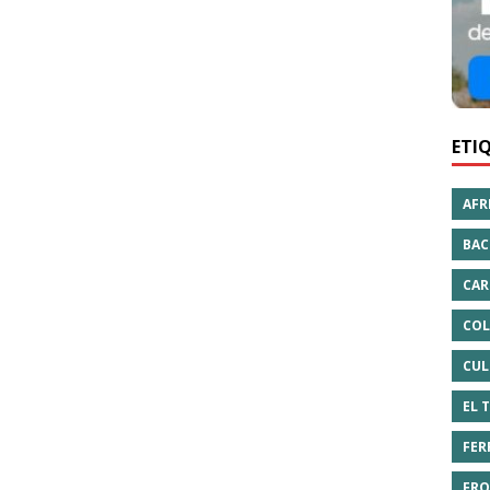
ETI
AFR
BAC
CAR
COL
CUL
EL 
FER
FRO