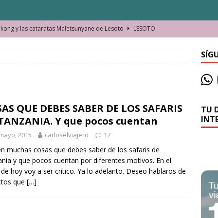
ong y las cataratas Maletsunyane de Lesoto
LESOTO
o de las Víctimas de la Represión Política en Shymkent, Kazajistán
SÍG
bian los lugares que visitamos o cambiamos nosotros?
AS QUE DEBES SABER DE LOS SAFARIS
TU 
La historia de la misteriosa avioneta de la playa
JAMAICA
INT
TANZANIA. Y que pocos cuentan
o moverse en Seychelles de manera sostenible
SEYCHELLES
mayo, 2015
carloselviajero
17
n Manama. La capital de Baréin
BARÉIN
en muchas cosas que debes saber de los safaris de
nia y que pocos cuentan por diferentes motivos. En el
ma. El barrio más castizo de Malabo
GUINEA ECUATORIAL
de hoy voy a ser crítico. Ya lo adelanto. Deseo hablaros de
ctos que
[…]