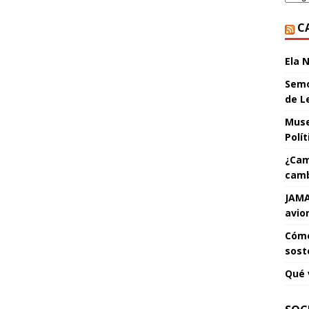
C
Ela 
Semo
de L
Muse
Polí
¿Cam
camb
JAMA
avio
Cómo
sost
Qué 