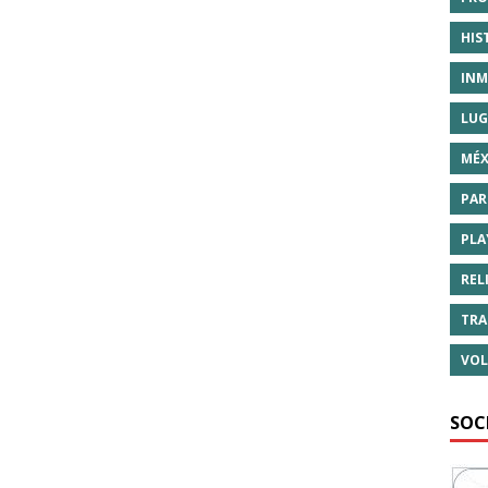
HIS
INM
LUG
MÉX
PAR
PLA
REL
TRA
VOL
SOC