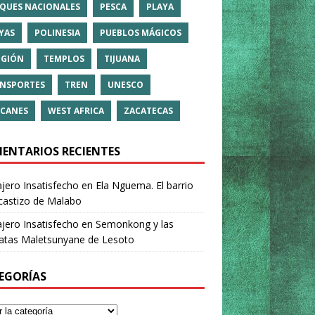
QUES NACIONALES
PESCA
PLAYA
YAS
POLINESIA
PUEBLOS MÁGICOS
IGIÓN
TEMPLOS
TIJUANA
NSPORTES
TREN
UNESCO
CANES
WEST AFRICA
ZACATECAS
ENTARIOS RECIENTES
ajero Insatisfecho
en
Ela Nguema. El barrio
castizo de Malabo
ajero Insatisfecho
en
Semonkong y las
ratas Maletsunyane de Lesoto
EGORÍAS