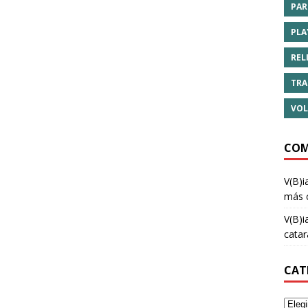
PAR
PLA
REL
TRA
VOL
COM
V(B)i
más 
V(B)i
cata
CAT