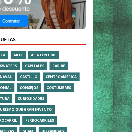
QUETAS
ICA
ARTE
ASIA CENTRAL
KWATERS
CAPITALES
CARIBE
NAVAL
CASTILLO
CENTROAMÉRICA
ONIAL
CONSEJOS
COSTUMBRES
TURA
CURIOSIDADES
TURISMO QUE GRAN INVENTO
ROCARRIL
FERROCARRILES
NTERAS
GUAM
HISPANIDAD