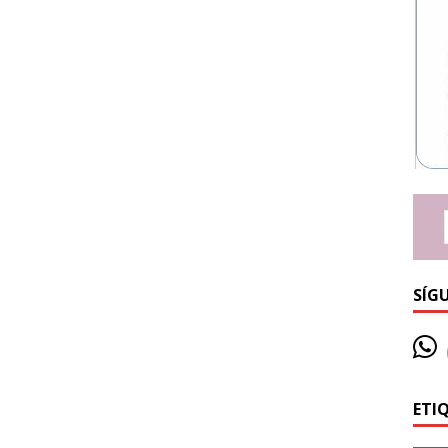
SÍG
ETI