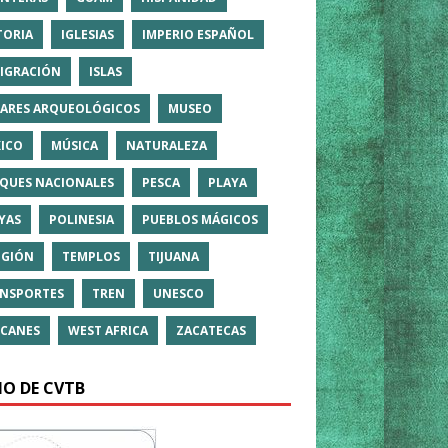
TORIA
IGLESIAS
IMPERIO ESPAÑOL
IGRACIÓN
ISLAS
ARES ARQUEOLÓGICOS
MUSEO
ICO
MÚSICA
NATURALEZA
QUES NACIONALES
PESCA
PLAYA
YAS
POLINESIA
PUEBLOS MÁGICOS
IGIÓN
TEMPLOS
TIJUANA
NSPORTES
TREN
UNESCO
CANES
WEST AFRICA
ZACATECAS
IO DE CVTB