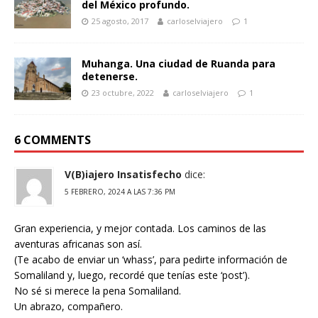
del México profundo.
25 agosto, 2017
carloselviajero
1
Muhanga. Una ciudad de Ruanda para
detenerse.
23 octubre, 2022
carloselviajero
1
6 COMMENTS
V(B)iajero Insatisfecho
dice:
5 FEBRERO, 2024 A LAS 7:36 PM
Gran experiencia, y mejor contada. Los caminos de las
aventuras africanas son así.
(Te acabo de enviar un ‘whass’, para pedirte información de
Somaliland y, luego, recordé que tenías este ‘post’).
No sé si merece la pena Somaliland.
Un abrazo, compañero.