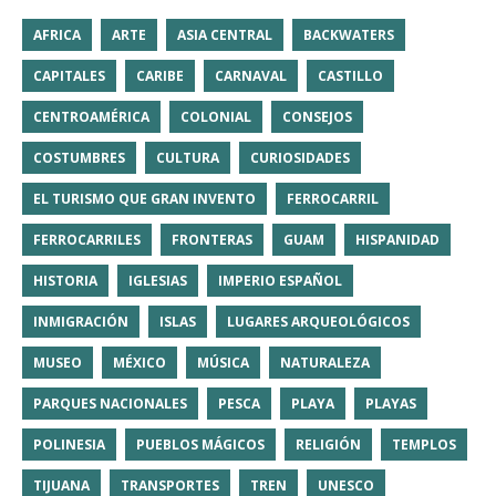
AFRICA
ARTE
ASIA CENTRAL
BACKWATERS
CAPITALES
CARIBE
CARNAVAL
CASTILLO
CENTROAMÉRICA
COLONIAL
CONSEJOS
COSTUMBRES
CULTURA
CURIOSIDADES
EL TURISMO QUE GRAN INVENTO
FERROCARRIL
FERROCARRILES
FRONTERAS
GUAM
HISPANIDAD
HISTORIA
IGLESIAS
IMPERIO ESPAÑOL
INMIGRACIÓN
ISLAS
LUGARES ARQUEOLÓGICOS
MUSEO
MÉXICO
MÚSICA
NATURALEZA
PARQUES NACIONALES
PESCA
PLAYA
PLAYAS
POLINESIA
PUEBLOS MÁGICOS
RELIGIÓN
TEMPLOS
TIJUANA
TRANSPORTES
TREN
UNESCO