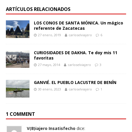
ARTÍCULOS RELACIONADOS
LOS CONOS DE SANTA MÓNICA. Un mágico
referente de Zacatecas
27 enero, 2019
carloselviajero
6
CURIOSIDADES DE DAKHA. Te doy mis 11
favoritas
27 mayo, 2014
carloselviajero
3
GANVIÉ. EL PUEBLO LACUSTRE DE BENÍN
30 enero, 2023
carloselviajero
1
1 COMMENT
V(B)iajero Insatisfecho
dice: