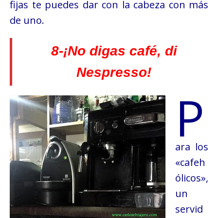
fijas te puedes dar con la cabeza con más
de uno.
8-¡No digas café, di
Nespresso!
P
ara los
«cafeh
ólicos»,
un
servid