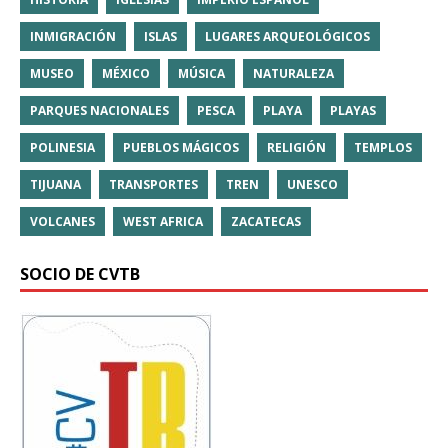
INMIGRACIÓN
ISLAS
LUGARES ARQUEOLÓGICOS
MUSEO
MÉXICO
MÚSICA
NATURALEZA
PARQUES NACIONALES
PESCA
PLAYA
PLAYAS
POLINESIA
PUEBLOS MÁGICOS
RELIGIÓN
TEMPLOS
TIJUANA
TRANSPORTES
TREN
UNESCO
VOLCANES
WEST AFRICA
ZACATECAS
SOCIO DE CVTB