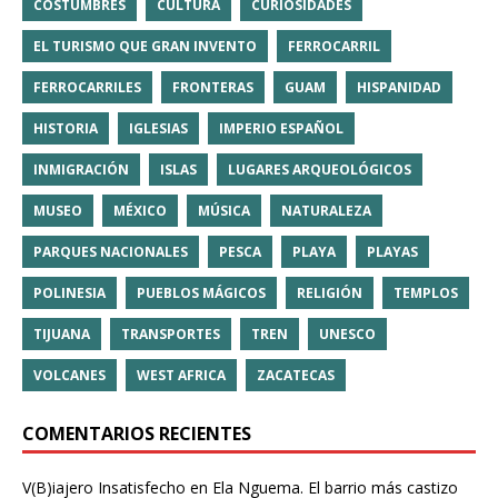
COSTUMBRES
CULTURA
CURIOSIDADES
EL TURISMO QUE GRAN INVENTO
FERROCARRIL
FERROCARRILES
FRONTERAS
GUAM
HISPANIDAD
HISTORIA
IGLESIAS
IMPERIO ESPAÑOL
INMIGRACIÓN
ISLAS
LUGARES ARQUEOLÓGICOS
MUSEO
MÉXICO
MÚSICA
NATURALEZA
PARQUES NACIONALES
PESCA
PLAYA
PLAYAS
POLINESIA
PUEBLOS MÁGICOS
RELIGIÓN
TEMPLOS
TIJUANA
TRANSPORTES
TREN
UNESCO
VOLCANES
WEST AFRICA
ZACATECAS
COMENTARIOS RECIENTES
V(B)iajero Insatisfecho
en
Ela Nguema. El barrio más castizo