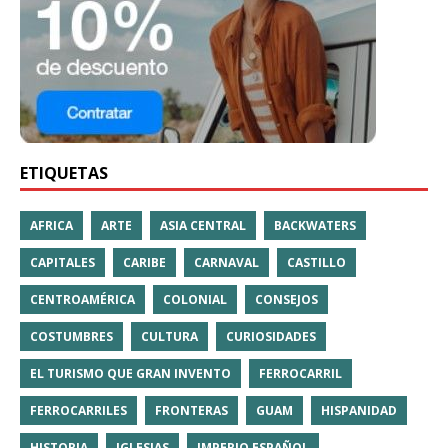
ETIQUETAS
AFRICA
ARTE
ASIA CENTRAL
BACKWATERS
CAPITALES
CARIBE
CARNAVAL
CASTILLO
CENTROAMÉRICA
COLONIAL
CONSEJOS
COSTUMBRES
CULTURA
CURIOSIDADES
EL TURISMO QUE GRAN INVENTO
FERROCARRIL
FERROCARRILES
FRONTERAS
GUAM
HISPANIDAD
HISTORIA
IGLESIAS
IMPERIO ESPAÑOL