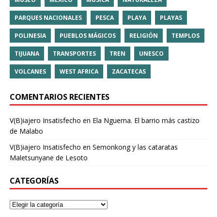
PARQUES NACIONALES
PESCA
PLAYA
PLAYAS
POLINESIA
PUEBLOS MÁGICOS
RELIGIÓN
TEMPLOS
TIJUANA
TRANSPORTES
TREN
UNESCO
VOLCANES
WEST AFRICA
ZACATECAS
COMENTARIOS RECIENTES
V(B)iajero Insatisfecho
en
Ela Nguema. El barrio más castizo
de Malabo
V(B)iajero Insatisfecho
en
Semonkong y las cataratas
Maletsunyane de Lesoto
CATEGORÍAS