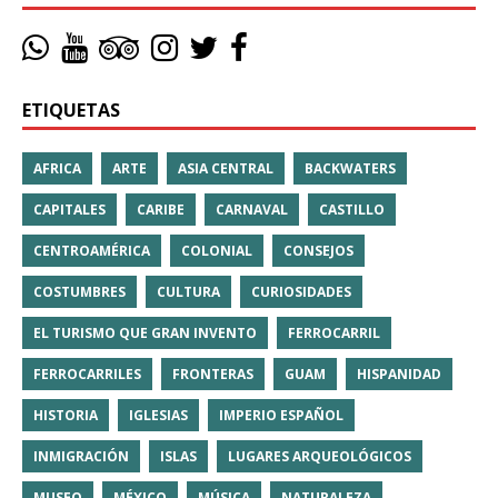
ETIQUETAS
AFRICA
ARTE
ASIA CENTRAL
BACKWATERS
CAPITALES
CARIBE
CARNAVAL
CASTILLO
CENTROAMÉRICA
COLONIAL
CONSEJOS
COSTUMBRES
CULTURA
CURIOSIDADES
EL TURISMO QUE GRAN INVENTO
FERROCARRIL
FERROCARRILES
FRONTERAS
GUAM
HISPANIDAD
HISTORIA
IGLESIAS
IMPERIO ESPAÑOL
INMIGRACIÓN
ISLAS
LUGARES ARQUEOLÓGICOS
MUSEO
MÉXICO
MÚSICA
NATURALEZA