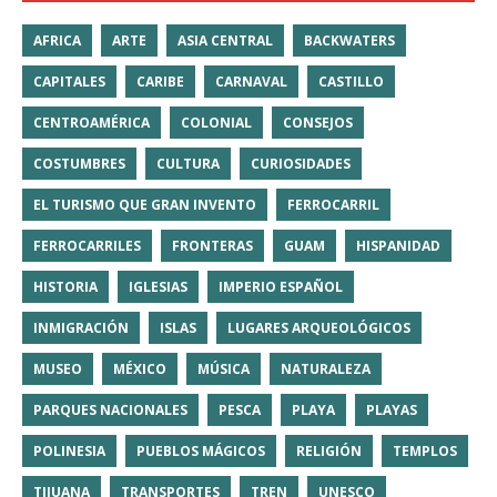
AFRICA
ARTE
ASIA CENTRAL
BACKWATERS
CAPITALES
CARIBE
CARNAVAL
CASTILLO
CENTROAMÉRICA
COLONIAL
CONSEJOS
COSTUMBRES
CULTURA
CURIOSIDADES
EL TURISMO QUE GRAN INVENTO
FERROCARRIL
FERROCARRILES
FRONTERAS
GUAM
HISPANIDAD
HISTORIA
IGLESIAS
IMPERIO ESPAÑOL
INMIGRACIÓN
ISLAS
LUGARES ARQUEOLÓGICOS
MUSEO
MÉXICO
MÚSICA
NATURALEZA
PARQUES NACIONALES
PESCA
PLAYA
PLAYAS
POLINESIA
PUEBLOS MÁGICOS
RELIGIÓN
TEMPLOS
TIJUANA
TRANSPORTES
TREN
UNESCO