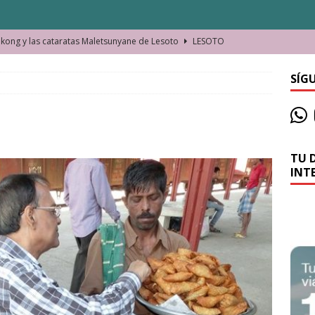
ong y las cataratas Maletsunyane de Lesoto
LESOTO
o de las Víctimas de la Represión Política en Shymkent, Kazajistán
SÍG
bian los lugares que visitamos o cambiamos nosotros?
TU 
La historia de la misteriosa avioneta de la playa
JAMAICA
INT
o moverse en Seychelles de manera sostenible
SEYCHELLES
n Manama. La capital de Baréin
BARÉIN
ma. El barrio más castizo de Malabo
GUINEA ECUATORIAL