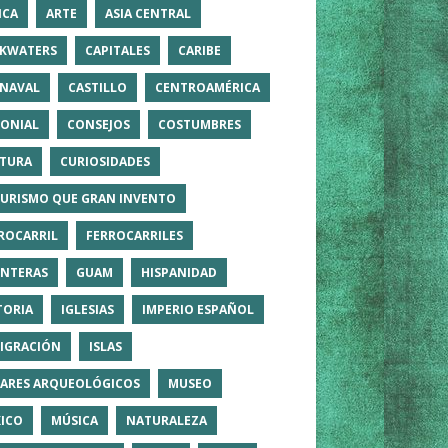
ICA
ARTE
ASIA CENTRAL
KWATERS
CAPITALES
CARIBE
NAVAL
CASTILLO
CENTROAMÉRICA
ONIAL
CONSEJOS
COSTUMBRES
TURA
CURIOSIDADES
TURISMO QUE GRAN INVENTO
ROCARRIL
FERROCARRILES
NTERAS
GUAM
HISPANIDAD
TORIA
IGLESIAS
IMPERIO ESPAÑOL
IGRACIÓN
ISLAS
ARES ARQUEOLÓGICOS
MUSEO
ICO
MÚSICA
NATURALEZA