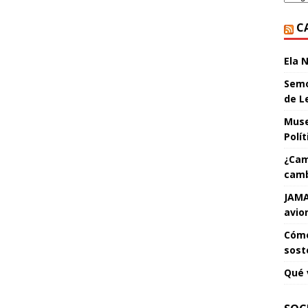
C
Ela 
Semo
de L
Muse
Polí
¿Cam
camb
JAMA
avio
Cómo
sost
Qué 