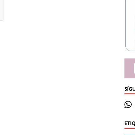
SÍG
ETI