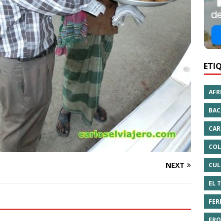
ETI
AFR
BAC
CAR
COL
NEXT
CUL
EL 
FER
FRO