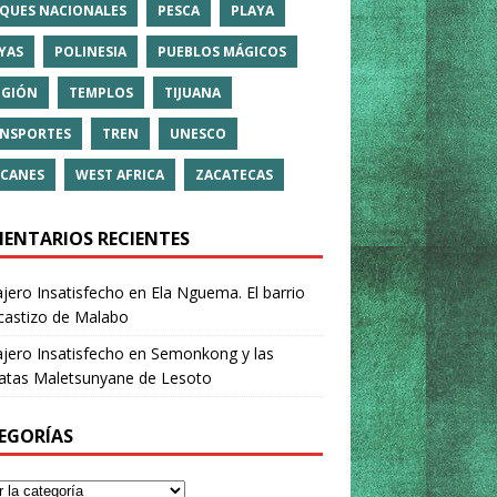
QUES NACIONALES
PESCA
PLAYA
YAS
POLINESIA
PUEBLOS MÁGICOS
IGIÓN
TEMPLOS
TIJUANA
NSPORTES
TREN
UNESCO
CANES
WEST AFRICA
ZACATECAS
ENTARIOS RECIENTES
ajero Insatisfecho
en
Ela Nguema. El barrio
castizo de Malabo
ajero Insatisfecho
en
Semonkong y las
ratas Maletsunyane de Lesoto
EGORÍAS