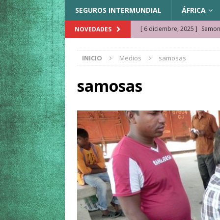
SEGUROS INTERMUNDIAL
ÁFRICA
[ 6 diciembre, 2025 ]
Semonk
NOVEDADES
[ 23 noviembre, 2025 ]
Muse
INICIO
Medios
samosas
KAZAJISTÁN
[ 22 noviembre, 2025 ]
¿Cam
samosas
REFLEXIONES VIAJERAS
[ 9 octubre, 2025 ]
JAMAICA. 
[ 27 septiembre, 2025 ]
Cóm
[ 3 agosto, 2025 ]
Qué ver e
[ 15 marzo, 2026 ]
Ela Ngue