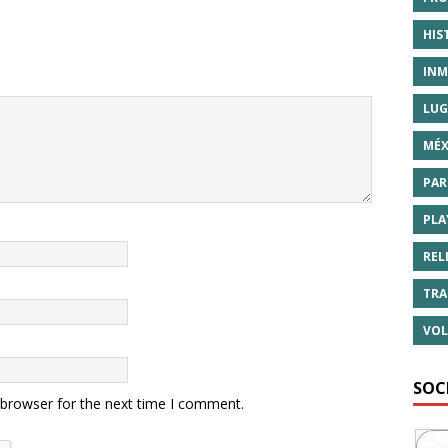
HIS
INM
LUG
MÉX
PAR
PLA
REL
TRA
VOL
SOC
 browser for the next time I comment.