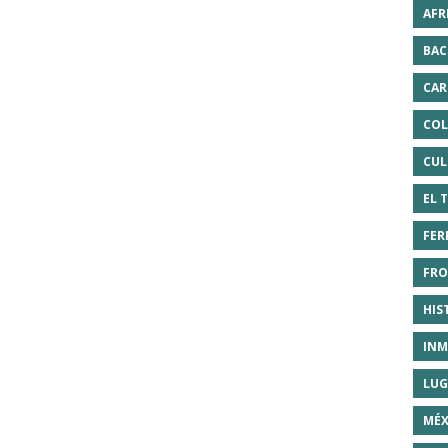
AFR
BAC
CAR
COL
CUL
EL 
FER
FRO
HIS
INM
LUG
MÉX