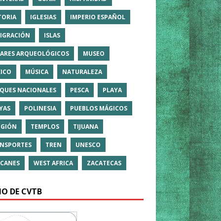
TORIA
IGLESIAS
IMPERIO ESPAÑOL
IGRACIÓN
ISLAS
ARES ARQUEOLÓGICOS
MUSEO
ICO
MÚSICA
NATURALEZA
QUES NACIONALES
PESCA
PLAYA
YAS
POLINESIA
PUEBLOS MÁGICOS
IGIÓN
TEMPLOS
TIJUANA
NSPORTES
TREN
UNESCO
CANES
WEST AFRICA
ZACATECAS
IO DE CVTB