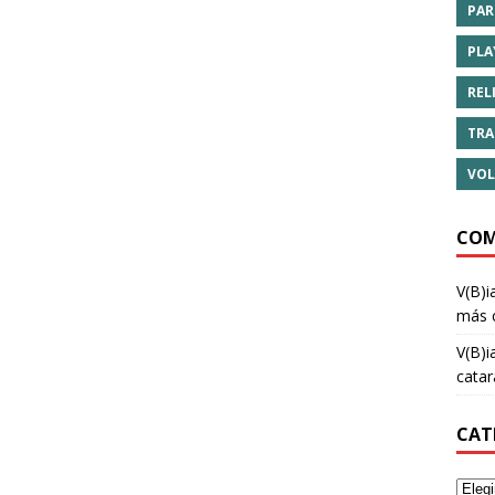
PAR
PLA
REL
TRA
VOL
COM
V(B)i
más 
V(B)i
cata
CAT