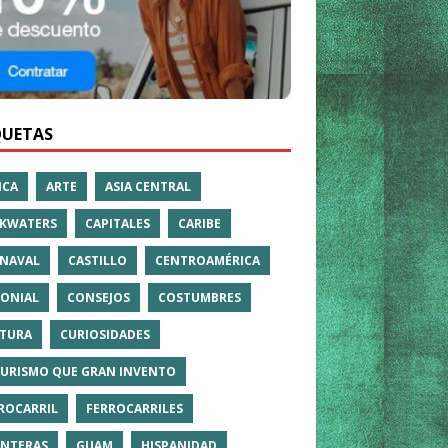
QUETAS
ICA
ARTE
ASIA CENTRAL
KWATERS
CAPITALES
CARIBE
NAVAL
CASTILLO
CENTROAMÉRICA
ONIAL
CONSEJOS
COSTUMBRES
TURA
CURIOSIDADES
TURISMO QUE GRAN INVENTO
ROCARRIL
FERROCARRILES
NTERAS
GUAM
HISPANIDAD