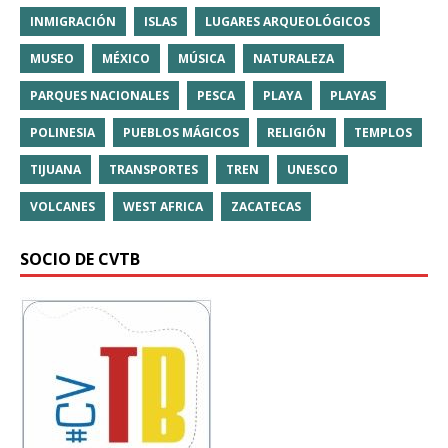
INMIGRACIÓN
ISLAS
LUGARES ARQUEOLÓGICOS
MUSEO
MÉXICO
MÚSICA
NATURALEZA
PARQUES NACIONALES
PESCA
PLAYA
PLAYAS
POLINESIA
PUEBLOS MÁGICOS
RELIGIÓN
TEMPLOS
TIJUANA
TRANSPORTES
TREN
UNESCO
VOLCANES
WEST AFRICA
ZACATECAS
SOCIO DE CVTB