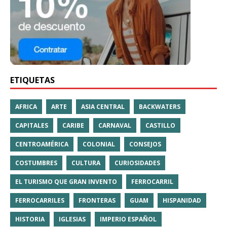
ETIQUETAS
AFRICA
ARTE
ASIA CENTRAL
BACKWATERS
CAPITALES
CARIBE
CARNAVAL
CASTILLO
CENTROAMÉRICA
COLONIAL
CONSEJOS
COSTUMBRES
CULTURA
CURIOSIDADES
EL TURISMO QUE GRAN INVENTO
FERROCARRIL
FERROCARRILES
FRONTERAS
GUAM
HISPANIDAD
HISTORIA
IGLESIAS
IMPERIO ESPAÑOL