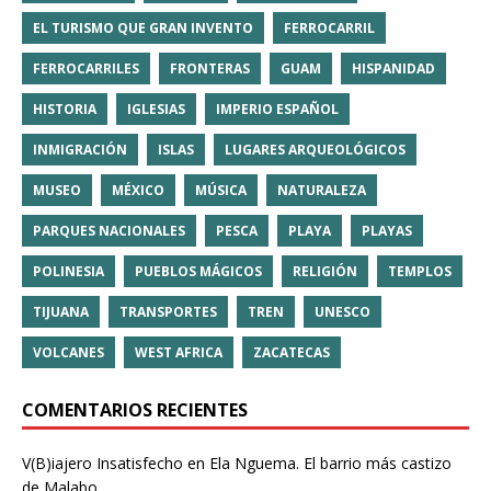
EL TURISMO QUE GRAN INVENTO
FERROCARRIL
FERROCARRILES
FRONTERAS
GUAM
HISPANIDAD
HISTORIA
IGLESIAS
IMPERIO ESPAÑOL
INMIGRACIÓN
ISLAS
LUGARES ARQUEOLÓGICOS
MUSEO
MÉXICO
MÚSICA
NATURALEZA
PARQUES NACIONALES
PESCA
PLAYA
PLAYAS
POLINESIA
PUEBLOS MÁGICOS
RELIGIÓN
TEMPLOS
TIJUANA
TRANSPORTES
TREN
UNESCO
VOLCANES
WEST AFRICA
ZACATECAS
COMENTARIOS RECIENTES
V(B)iajero Insatisfecho
en
Ela Nguema. El barrio más castizo
de Malabo