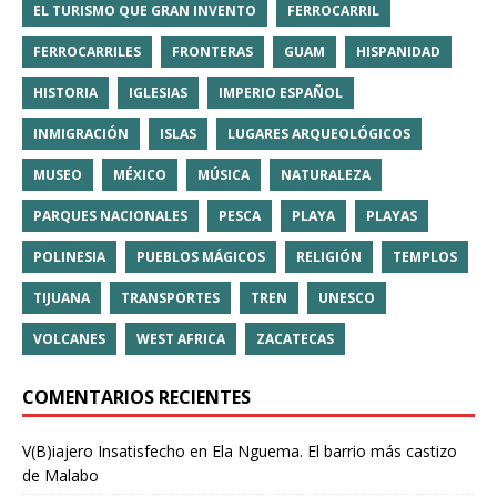
EL TURISMO QUE GRAN INVENTO
FERROCARRIL
FERROCARRILES
FRONTERAS
GUAM
HISPANIDAD
HISTORIA
IGLESIAS
IMPERIO ESPAÑOL
INMIGRACIÓN
ISLAS
LUGARES ARQUEOLÓGICOS
MUSEO
MÉXICO
MÚSICA
NATURALEZA
PARQUES NACIONALES
PESCA
PLAYA
PLAYAS
POLINESIA
PUEBLOS MÁGICOS
RELIGIÓN
TEMPLOS
TIJUANA
TRANSPORTES
TREN
UNESCO
VOLCANES
WEST AFRICA
ZACATECAS
COMENTARIOS RECIENTES
V(B)iajero Insatisfecho
en
Ela Nguema. El barrio más castizo
de Malabo