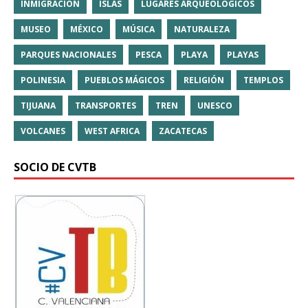
INMIGRACIÓN
ISLAS
LUGARES ARQUEOLÓGICOS
MUSEO
MÉXICO
MÚSICA
NATURALEZA
PARQUES NACIONALES
PESCA
PLAYA
PLAYAS
POLINESIA
PUEBLOS MÁGICOS
RELIGIÓN
TEMPLOS
TIJUANA
TRANSPORTES
TREN
UNESCO
VOLCANES
WEST AFRICA
ZACATECAS
SOCIO DE CVTB