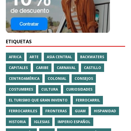
ETIQUETAS
AFRICA
ARTE
ASIA CENTRAL
BACKWATERS
CAPITALES
CARIBE
CARNAVAL
CASTILLO
CENTROAMÉRICA
COLONIAL
CONSEJOS
COSTUMBRES
CULTURA
CURIOSIDADES
EL TURISMO QUE GRAN INVENTO
FERROCARRIL
FERROCARRILES
FRONTERAS
GUAM
HISPANIDAD
HISTORIA
IGLESIAS
IMPERIO ESPAÑOL