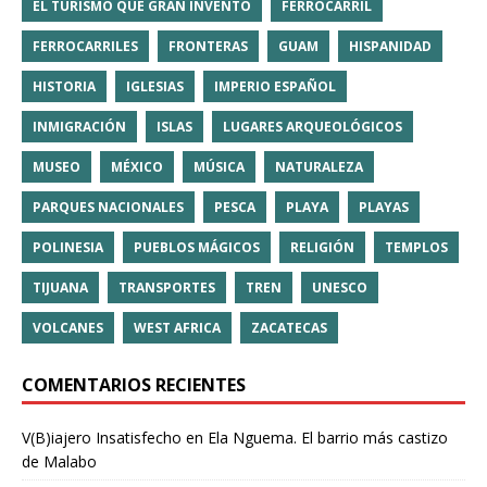
EL TURISMO QUE GRAN INVENTO
FERROCARRIL
FERROCARRILES
FRONTERAS
GUAM
HISPANIDAD
HISTORIA
IGLESIAS
IMPERIO ESPAÑOL
INMIGRACIÓN
ISLAS
LUGARES ARQUEOLÓGICOS
MUSEO
MÉXICO
MÚSICA
NATURALEZA
PARQUES NACIONALES
PESCA
PLAYA
PLAYAS
POLINESIA
PUEBLOS MÁGICOS
RELIGIÓN
TEMPLOS
TIJUANA
TRANSPORTES
TREN
UNESCO
VOLCANES
WEST AFRICA
ZACATECAS
COMENTARIOS RECIENTES
V(B)iajero Insatisfecho
en
Ela Nguema. El barrio más castizo
de Malabo