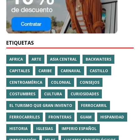
ETIQUETAS
AFRICA
ARTE
ASIA CENTRAL
BACKWATERS
CAPITALES
CARIBE
CARNAVAL
CASTILLO
CENTROAMÉRICA
COLONIAL
CONSEJOS
COSTUMBRES
CULTURA
CURIOSIDADES
EL TURISMO QUE GRAN INVENTO
FERROCARRIL
FERROCARRILES
FRONTERAS
GUAM
HISPANIDAD
HISTORIA
IGLESIAS
IMPERIO ESPAÑOL