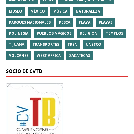
INMIGRACIÓN
ISLAS
LUGARES ARQUEOLÓGICOS
MUSEO
MÉXICO
MÚSICA
NATURALEZA
PARQUES NACIONALES
PESCA
PLAYA
PLAYAS
POLINESIA
PUEBLOS MÁGICOS
RELIGIÓN
TEMPLOS
TIJUANA
TRANSPORTES
TREN
UNESCO
VOLCANES
WEST AFRICA
ZACATECAS
SOCIO DE CVTB