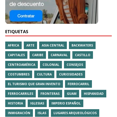
ETIQUETAS
AFRICA
ARTE
ASIA CENTRAL
BACKWATERS
CAPITALES
CARIBE
CARNAVAL
CASTILLO
CENTROAMÉRICA
COLONIAL
CONSEJOS
COSTUMBRES
CULTURA
CURIOSIDADES
EL TURISMO QUE GRAN INVENTO
FERROCARRIL
FERROCARRILES
FRONTERAS
GUAM
HISPANIDAD
HISTORIA
IGLESIAS
IMPERIO ESPAÑOL
INMIGRACIÓN
ISLAS
LUGARES ARQUEOLÓGICOS