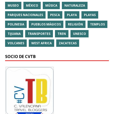
MUSEO
MÉXICO
MÚSICA
NATURALEZA
PARQUES NACIONALES
PESCA
PLAYA
PLAYAS
POLINESIA
PUEBLOS MÁGICOS
RELIGIÓN
TEMPLOS
TIJUANA
TRANSPORTES
TREN
UNESCO
VOLCANES
WEST AFRICA
ZACATECAS
SOCIO DE CVTB