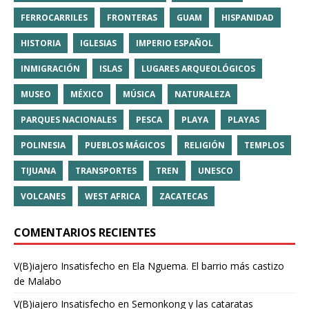
FERROCARRILES
FRONTERAS
GUAM
HISPANIDAD
HISTORIA
IGLESIAS
IMPERIO ESPAÑOL
INMIGRACIÓN
ISLAS
LUGARES ARQUEOLÓGICOS
MUSEO
MÉXICO
MÚSICA
NATURALEZA
PARQUES NACIONALES
PESCA
PLAYA
PLAYAS
POLINESIA
PUEBLOS MÁGICOS
RELIGIÓN
TEMPLOS
TIJUANA
TRANSPORTES
TREN
UNESCO
VOLCANES
WEST AFRICA
ZACATECAS
COMENTARIOS RECIENTES
V(B)iajero Insatisfecho
en
Ela Nguema. El barrio más castizo
de Malabo
V(B)iajero Insatisfecho
en
Semonkong y las cataratas