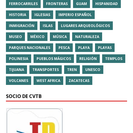
FERROCARRILES
FRONTERAS
GUAM
HISPANIDAD
HISTORIA
IGLESIAS
IMPERIO ESPAÑOL
INMIGRACIÓN
ISLAS
LUGARES ARQUEOLÓGICOS
MUSEO
MÉXICO
MÚSICA
NATURALEZA
PARQUES NACIONALES
PESCA
PLAYA
PLAYAS
POLINESIA
PUEBLOS MÁGICOS
RELIGIÓN
TEMPLOS
TIJUANA
TRANSPORTES
TREN
UNESCO
VOLCANES
WEST AFRICA
ZACATECAS
SOCIO DE CVTB