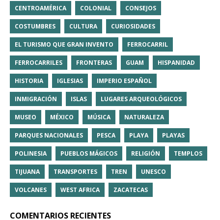
CENTROAMÉRICA
COLONIAL
CONSEJOS
COSTUMBRES
CULTURA
CURIOSIDADES
EL TURISMO QUE GRAN INVENTO
FERROCARRIL
FERROCARRILES
FRONTERAS
GUAM
HISPANIDAD
HISTORIA
IGLESIAS
IMPERIO ESPAÑOL
INMIGRACIÓN
ISLAS
LUGARES ARQUEOLÓGICOS
MUSEO
MÉXICO
MÚSICA
NATURALEZA
PARQUES NACIONALES
PESCA
PLAYA
PLAYAS
POLINESIA
PUEBLOS MÁGICOS
RELIGIÓN
TEMPLOS
TIJUANA
TRANSPORTES
TREN
UNESCO
VOLCANES
WEST AFRICA
ZACATECAS
COMENTARIOS RECIENTES