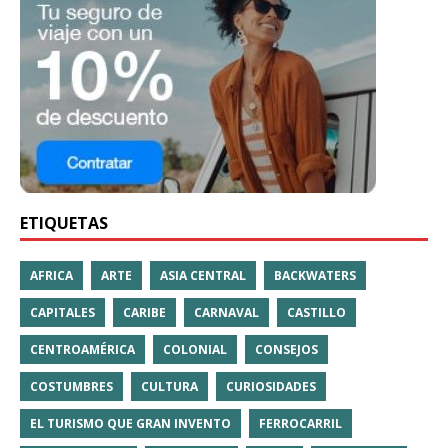
ETIQUETAS
AFRICA
ARTE
ASIA CENTRAL
BACKWATERS
CAPITALES
CARIBE
CARNAVAL
CASTILLO
CENTROAMÉRICA
COLONIAL
CONSEJOS
COSTUMBRES
CULTURA
CURIOSIDADES
EL TURISMO QUE GRAN INVENTO
FERROCARRIL