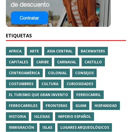
ETIQUETAS
AFRICA
ARTE
ASIA CENTRAL
BACKWATERS
CAPITALES
CARIBE
CARNAVAL
CASTILLO
CENTROAMÉRICA
COLONIAL
CONSEJOS
COSTUMBRES
CULTURA
CURIOSIDADES
EL TURISMO QUE GRAN INVENTO
FERROCARRIL
FERROCARRILES
FRONTERAS
GUAM
HISPANIDAD
HISTORIA
IGLESIAS
IMPERIO ESPAÑOL
INMIGRACIÓN
ISLAS
LUGARES ARQUEOLÓGICOS