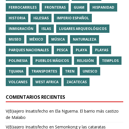
FERROCARRILES
FRONTERAS
GUAM
HISPANIDAD
HISTORIA
IGLESIAS
IMPERIO ESPAÑOL
INMIGRACIÓN
ISLAS
LUGARES ARQUEOLÓGICOS
MUSEO
MÉXICO
MÚSICA
NATURALEZA
PARQUES NACIONALES
PESCA
PLAYA
PLAYAS
POLINESIA
PUEBLOS MÁGICOS
RELIGIÓN
TEMPLOS
TIJUANA
TRANSPORTES
TREN
UNESCO
VOLCANES
WEST AFRICA
ZACATECAS
COMENTARIOS RECIENTES
V(B)iajero Insatisfecho
en
Ela Nguema. El barrio más castizo
de Malabo
V(B)iajero Insatisfecho
en
Semonkong y las cataratas