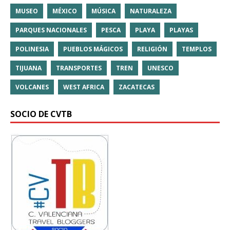
MUSEO
MÉXICO
MÚSICA
NATURALEZA
PARQUES NACIONALES
PESCA
PLAYA
PLAYAS
POLINESIA
PUEBLOS MÁGICOS
RELIGIÓN
TEMPLOS
TIJUANA
TRANSPORTES
TREN
UNESCO
VOLCANES
WEST AFRICA
ZACATECAS
SOCIO DE CVTB