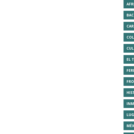
AFR
BAC
CAR
COL
CUL
EL 
FER
FRO
HIS
INM
LUG
MÉX