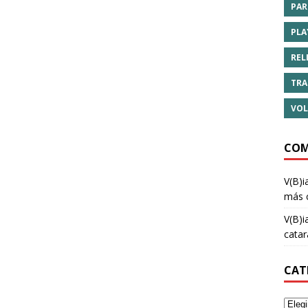
PAR
PLA
REL
TRA
VOL
COM
V(B)i
más 
V(B)i
cata
CAT