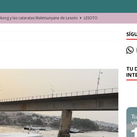
ong y las cataratas Maletsunyane de Lesoto
LESOTO
o de las Víctimas de la Represión Política en Shymkent, Kazajistán
SÍG
bian los lugares que visitamos o cambiamos nosotros?
TU 
La historia de la misteriosa avioneta de la playa
JAMAICA
INT
o moverse en Seychelles de manera sostenible
SEYCHELLES
n Manama. La capital de Baréin
BARÉIN
ma. El barrio más castizo de Malabo
GUINEA ECUATORIAL