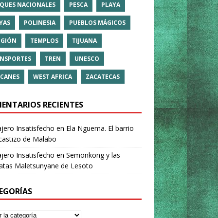
QUES NACIONALES
PESCA
PLAYA
YAS
POLINESIA
PUEBLOS MÁGICOS
IGIÓN
TEMPLOS
TIJUANA
NSPORTES
TREN
UNESCO
CANES
WEST AFRICA
ZACATECAS
ENTARIOS RECIENTES
ajero Insatisfecho
en
Ela Nguema. El barrio
castizo de Malabo
ajero Insatisfecho
en
Semonkong y las
ratas Maletsunyane de Lesoto
EGORÍAS