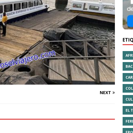
ETI
AFR
BAC
CAR
COL
NEXT
CUL
EL 
FER
FRO