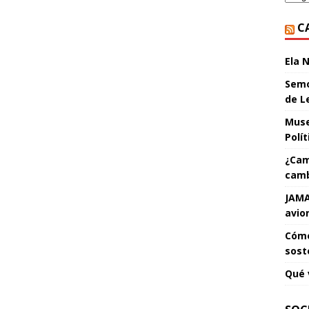
C
Ela 
Semo
de L
Muse
Polí
¿Cam
camb
JAMA
avio
Cómo
sost
Qué 