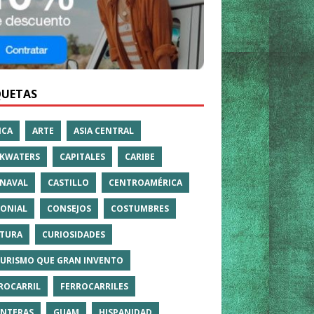
QUETAS
ICA
ARTE
ASIA CENTRAL
KWATERS
CAPITALES
CARIBE
NAVAL
CASTILLO
CENTROAMÉRICA
ONIAL
CONSEJOS
COSTUMBRES
TURA
CURIOSIDADES
TURISMO QUE GRAN INVENTO
ROCARRIL
FERROCARRILES
NTERAS
GUAM
HISPANIDAD