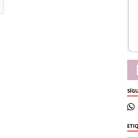
SÍG
ETI