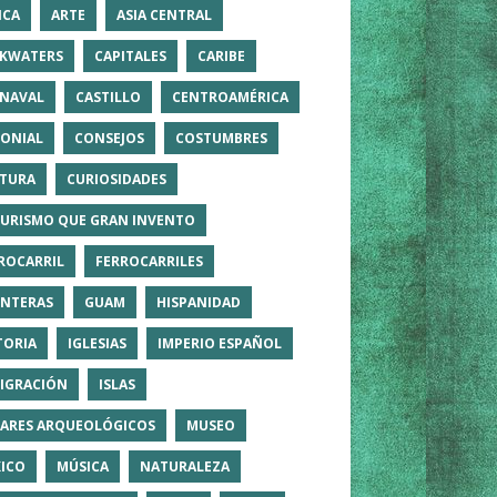
ICA
ARTE
ASIA CENTRAL
KWATERS
CAPITALES
CARIBE
NAVAL
CASTILLO
CENTROAMÉRICA
ONIAL
CONSEJOS
COSTUMBRES
TURA
CURIOSIDADES
TURISMO QUE GRAN INVENTO
ROCARRIL
FERROCARRILES
NTERAS
GUAM
HISPANIDAD
TORIA
IGLESIAS
IMPERIO ESPAÑOL
IGRACIÓN
ISLAS
ARES ARQUEOLÓGICOS
MUSEO
ICO
MÚSICA
NATURALEZA