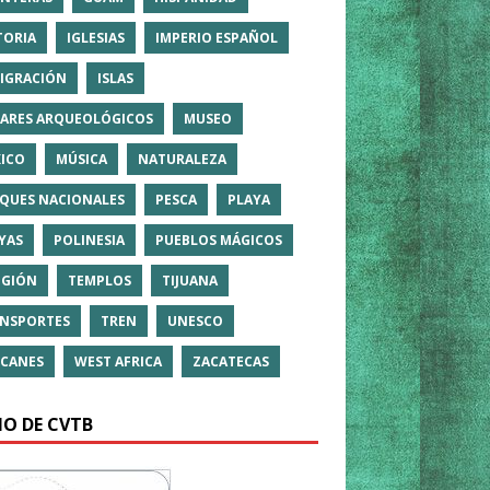
TORIA
IGLESIAS
IMPERIO ESPAÑOL
IGRACIÓN
ISLAS
ARES ARQUEOLÓGICOS
MUSEO
ICO
MÚSICA
NATURALEZA
QUES NACIONALES
PESCA
PLAYA
YAS
POLINESIA
PUEBLOS MÁGICOS
IGIÓN
TEMPLOS
TIJUANA
NSPORTES
TREN
UNESCO
CANES
WEST AFRICA
ZACATECAS
IO DE CVTB