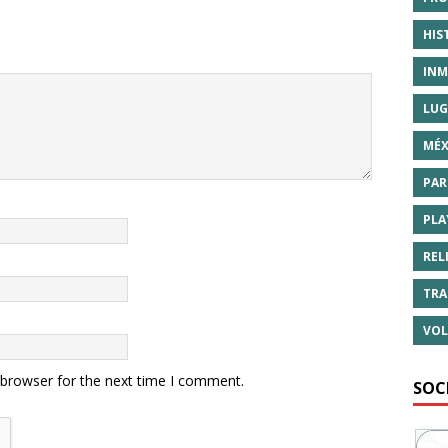
HIS
INM
LUG
MÉX
PAR
PLA
REL
TRA
VOL
 browser for the next time I comment.
SOC