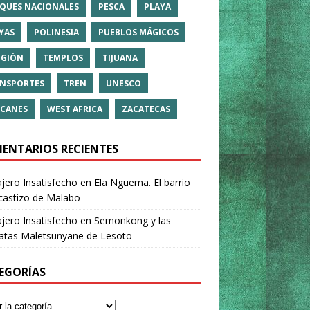
QUES NACIONALES
PESCA
PLAYA
YAS
POLINESIA
PUEBLOS MÁGICOS
IGIÓN
TEMPLOS
TIJUANA
NSPORTES
TREN
UNESCO
CANES
WEST AFRICA
ZACATECAS
ENTARIOS RECIENTES
ajero Insatisfecho
en
Ela Nguema. El barrio
castizo de Malabo
ajero Insatisfecho
en
Semonkong y las
ratas Maletsunyane de Lesoto
EGORÍAS