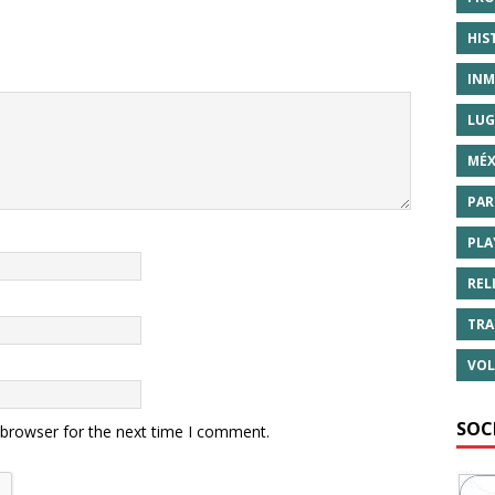
HIS
INM
LUG
MÉX
PAR
PLA
REL
TRA
VOL
SOC
 browser for the next time I comment.