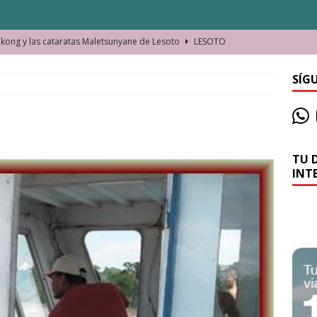
ong y las cataratas Maletsunyane de Lesoto
LESOTO
o de las Víctimas de la Represión Política en Shymkent, Kazajistán
SÍG
bian los lugares que visitamos o cambiamos nosotros?
TU 
La historia de la misteriosa avioneta de la playa
JAMAICA
INT
o moverse en Seychelles de manera sostenible
SEYCHELLES
n Manama. La capital de Baréin
BARÉIN
ma. El barrio más castizo de Malabo
GUINEA ECUATORIAL