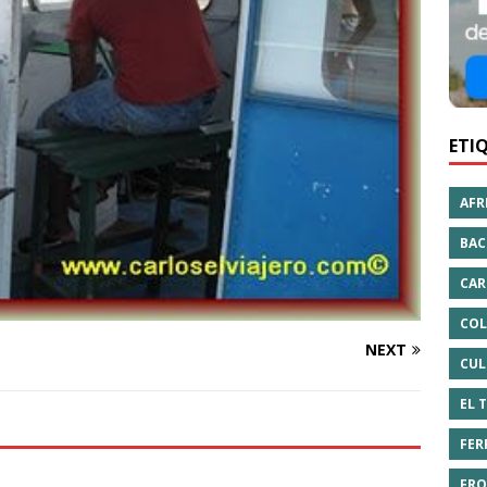
ETI
AFR
BAC
CAR
COL
NEXT
CUL
EL 
FER
FRO