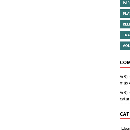
PAR
PLA
REL
TRA
VOL
COM
V(B)i
más 
V(B)i
cata
CAT