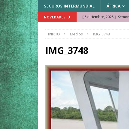
SEGUROS INTERMUNDIAL
ÁFRICA
[ 6 diciembre, 2025 ]
Semonk
NOVEDADES
[ 23 noviembre, 2025 ]
Muse
INICIO
Medios
IMG_3748
KAZAJISTÁN
[ 22 noviembre, 2025 ]
¿Cam
IMG_3748
REFLEXIONES VIAJERAS
[ 9 octubre, 2025 ]
JAMAICA. 
[ 27 septiembre, 2025 ]
Cóm
[ 3 agosto, 2025 ]
Qué ver e
[ 15 marzo, 2026 ]
Ela Ngue