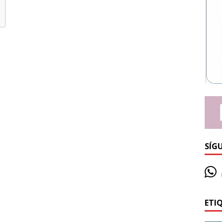
SÍG
ETI