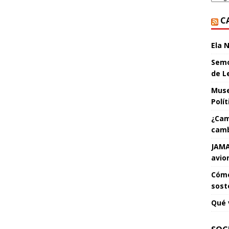
C
Ela 
Semo
de L
Muse
Polí
¿Cam
camb
JAMA
avio
Cómo
sost
Qué 