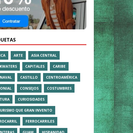
QUETAS
ICA
ARTE
ASIA CENTRAL
KWATERS
CAPITALES
CARIBE
NAVAL
CASTILLO
CENTROAMÉRICA
ONIAL
CONSEJOS
COSTUMBRES
TURA
CURIOSIDADES
TURISMO QUE GRAN INVENTO
ROCARRIL
FERROCARRILES
NTERAS
GUAM
HISPANIDAD