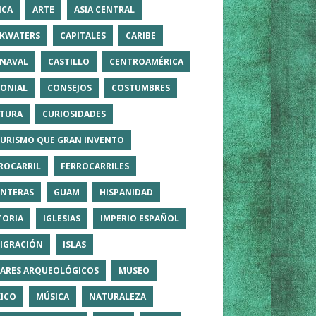
ICA
ARTE
ASIA CENTRAL
KWATERS
CAPITALES
CARIBE
NAVAL
CASTILLO
CENTROAMÉRICA
ONIAL
CONSEJOS
COSTUMBRES
TURA
CURIOSIDADES
TURISMO QUE GRAN INVENTO
ROCARRIL
FERROCARRILES
NTERAS
GUAM
HISPANIDAD
TORIA
IGLESIAS
IMPERIO ESPAÑOL
IGRACIÓN
ISLAS
ARES ARQUEOLÓGICOS
MUSEO
ICO
MÚSICA
NATURALEZA