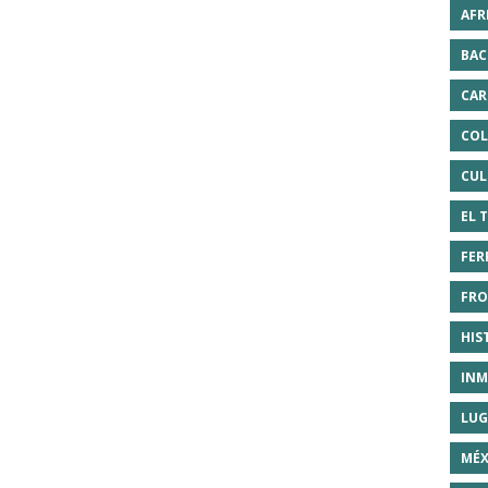
AFR
BAC
CAR
COL
CUL
EL 
FER
FRO
HIS
INM
LUG
MÉX