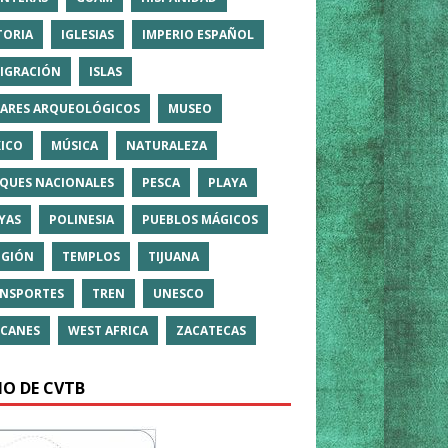
TORIA
IGLESIAS
IMPERIO ESPAÑOL
IGRACIÓN
ISLAS
ARES ARQUEOLÓGICOS
MUSEO
ICO
MÚSICA
NATURALEZA
QUES NACIONALES
PESCA
PLAYA
YAS
POLINESIA
PUEBLOS MÁGICOS
IGIÓN
TEMPLOS
TIJUANA
NSPORTES
TREN
UNESCO
CANES
WEST AFRICA
ZACATECAS
IO DE CVTB