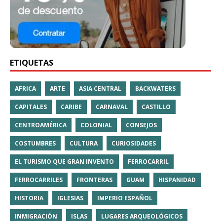
ETIQUETAS
AFRICA
ARTE
ASIA CENTRAL
BACKWATERS
CAPITALES
CARIBE
CARNAVAL
CASTILLO
CENTROAMÉRICA
COLONIAL
CONSEJOS
COSTUMBRES
CULTURA
CURIOSIDADES
EL TURISMO QUE GRAN INVENTO
FERROCARRIL
FERROCARRILES
FRONTERAS
GUAM
HISPANIDAD
HISTORIA
IGLESIAS
IMPERIO ESPAÑOL
INMIGRACIÓN
ISLAS
LUGARES ARQUEOLÓGICOS