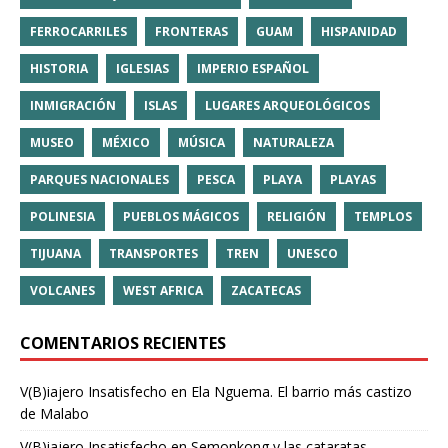
FERROCARRILES
FRONTERAS
GUAM
HISPANIDAD
HISTORIA
IGLESIAS
IMPERIO ESPAÑOL
INMIGRACIÓN
ISLAS
LUGARES ARQUEOLÓGICOS
MUSEO
MÉXICO
MÚSICA
NATURALEZA
PARQUES NACIONALES
PESCA
PLAYA
PLAYAS
POLINESIA
PUEBLOS MÁGICOS
RELIGIÓN
TEMPLOS
TIJUANA
TRANSPORTES
TREN
UNESCO
VOLCANES
WEST AFRICA
ZACATECAS
COMENTARIOS RECIENTES
V(B)iajero Insatisfecho
en
Ela Nguema. El barrio más castizo
de Malabo
V(B)iajero Insatisfecho
en
Semonkong y las cataratas