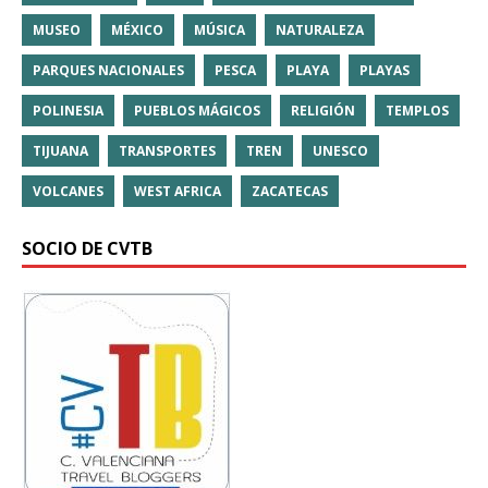
MUSEO
MÉXICO
MÚSICA
NATURALEZA
PARQUES NACIONALES
PESCA
PLAYA
PLAYAS
POLINESIA
PUEBLOS MÁGICOS
RELIGIÓN
TEMPLOS
TIJUANA
TRANSPORTES
TREN
UNESCO
VOLCANES
WEST AFRICA
ZACATECAS
SOCIO DE CVTB