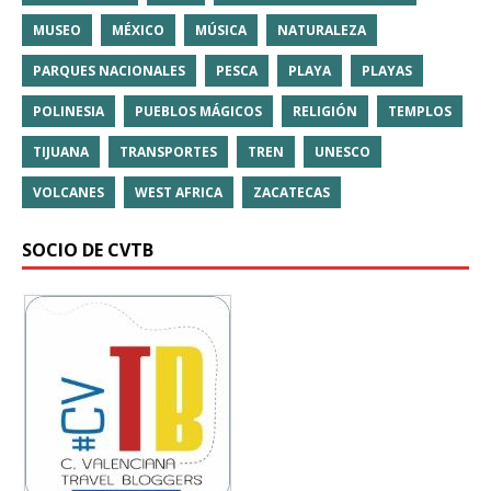
MUSEO
MÉXICO
MÚSICA
NATURALEZA
PARQUES NACIONALES
PESCA
PLAYA
PLAYAS
POLINESIA
PUEBLOS MÁGICOS
RELIGIÓN
TEMPLOS
TIJUANA
TRANSPORTES
TREN
UNESCO
VOLCANES
WEST AFRICA
ZACATECAS
SOCIO DE CVTB