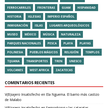
FERROCARRILES
FRONTERAS
GUAM
HISPANIDAD
HISTORIA
IGLESIAS
IMPERIO ESPAÑOL
INMIGRACIÓN
ISLAS
LUGARES ARQUEOLÓGICOS
MUSEO
MÉXICO
MÚSICA
NATURALEZA
PARQUES NACIONALES
PESCA
PLAYA
PLAYAS
POLINESIA
PUEBLOS MÁGICOS
RELIGIÓN
TEMPLOS
TIJUANA
TRANSPORTES
TREN
UNESCO
VOLCANES
WEST AFRICA
ZACATECAS
COMENTARIOS RECIENTES
V(B)iajero Insatisfecho
en
Ela Nguema. El barrio más castizo
de Malabo
V(B)iajero Insatisfecho
en
Semonkong y las cataratas