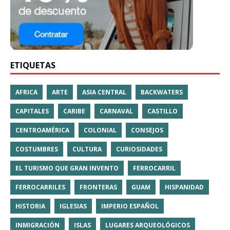
ETIQUETAS
AFRICA
ARTE
ASIA CENTRAL
BACKWATERS
CAPITALES
CARIBE
CARNAVAL
CASTILLO
CENTROAMÉRICA
COLONIAL
CONSEJOS
COSTUMBRES
CULTURA
CURIOSIDADES
EL TURISMO QUE GRAN INVENTO
FERROCARRIL
FERROCARRILES
FRONTERAS
GUAM
HISPANIDAD
HISTORIA
IGLESIAS
IMPERIO ESPAÑOL
INMIGRACIÓN
ISLAS
LUGARES ARQUEOLÓGICOS