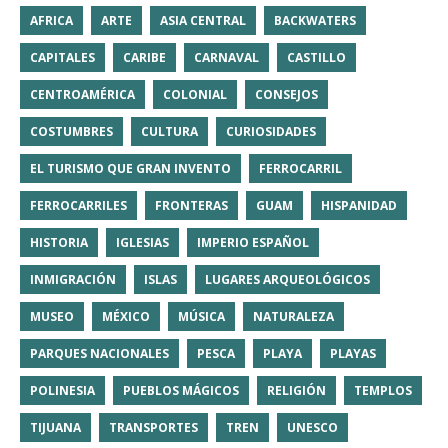
AFRICA
ARTE
ASIA CENTRAL
BACKWATERS
CAPITALES
CARIBE
CARNAVAL
CASTILLO
CENTROAMÉRICA
COLONIAL
CONSEJOS
COSTUMBRES
CULTURA
CURIOSIDADES
EL TURISMO QUE GRAN INVENTO
FERROCARRIL
FERROCARRILES
FRONTERAS
GUAM
HISPANIDAD
HISTORIA
IGLESIAS
IMPERIO ESPAÑOL
INMIGRACIÓN
ISLAS
LUGARES ARQUEOLÓGICOS
MUSEO
MÉXICO
MÚSICA
NATURALEZA
PARQUES NACIONALES
PESCA
PLAYA
PLAYAS
POLINESIA
PUEBLOS MÁGICOS
RELIGIÓN
TEMPLOS
TIJUANA
TRANSPORTES
TREN
UNESCO