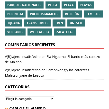
PARQUES NACIONALES
PESCA
PLAYA
PLAYAS
POLINESIA
PUEBLOS MÁGICOS
RELIGIÓN
TEMPLOS
TIJUANA
TRANSPORTES
TREN
UNESCO
VOLCANES
WEST AFRICA
ZACATECAS
COMENTARIOS RECIENTES
V(B)iajero Insatisfecho
en
Ela Nguema. El barrio más castizo
de Malabo
V(B)iajero Insatisfecho
en
Semonkong y las cataratas
Maletsunyane de Lesoto
CATEGORÍAS
CARLOS EL VIAJERO