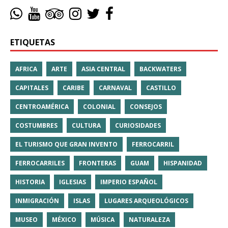
ETIQUETAS
AFRICA
ARTE
ASIA CENTRAL
BACKWATERS
CAPITALES
CARIBE
CARNAVAL
CASTILLO
CENTROAMÉRICA
COLONIAL
CONSEJOS
COSTUMBRES
CULTURA
CURIOSIDADES
EL TURISMO QUE GRAN INVENTO
FERROCARRIL
FERROCARRILES
FRONTERAS
GUAM
HISPANIDAD
HISTORIA
IGLESIAS
IMPERIO ESPAÑOL
INMIGRACIÓN
ISLAS
LUGARES ARQUEOLÓGICOS
MUSEO
MÉXICO
MÚSICA
NATURALEZA