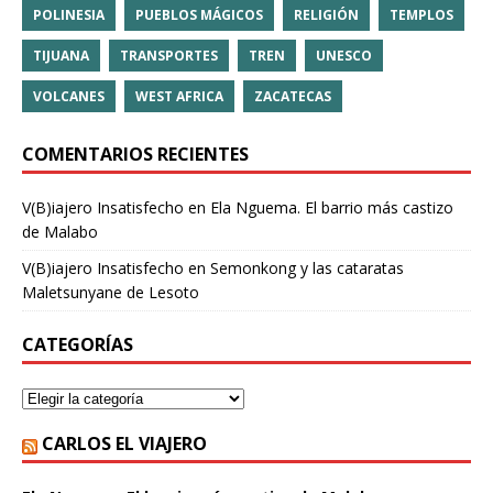
POLINESIA
PUEBLOS MÁGICOS
RELIGIÓN
TEMPLOS
TIJUANA
TRANSPORTES
TREN
UNESCO
VOLCANES
WEST AFRICA
ZACATECAS
COMENTARIOS RECIENTES
V(B)iajero Insatisfecho
en
Ela Nguema. El barrio más castizo
de Malabo
V(B)iajero Insatisfecho
en
Semonkong y las cataratas
Maletsunyane de Lesoto
CATEGORÍAS
CARLOS EL VIAJERO