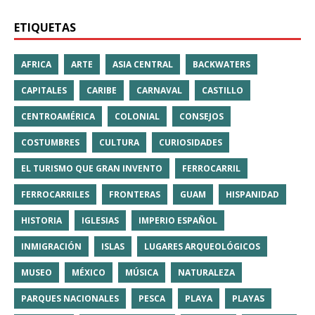
ETIQUETAS
AFRICA
ARTE
ASIA CENTRAL
BACKWATERS
CAPITALES
CARIBE
CARNAVAL
CASTILLO
CENTROAMÉRICA
COLONIAL
CONSEJOS
COSTUMBRES
CULTURA
CURIOSIDADES
EL TURISMO QUE GRAN INVENTO
FERROCARRIL
FERROCARRILES
FRONTERAS
GUAM
HISPANIDAD
HISTORIA
IGLESIAS
IMPERIO ESPAÑOL
INMIGRACIÓN
ISLAS
LUGARES ARQUEOLÓGICOS
MUSEO
MÉXICO
MÚSICA
NATURALEZA
PARQUES NACIONALES
PESCA
PLAYA
PLAYAS