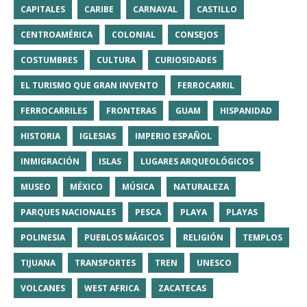
CAPITALES
CARIBE
CARNAVAL
CASTILLO
CENTROAMÉRICA
COLONIAL
CONSEJOS
COSTUMBRES
CULTURA
CURIOSIDADES
EL TURISMO QUE GRAN INVENTO
FERROCARRIL
FERROCARRILES
FRONTERAS
GUAM
HISPANIDAD
HISTORIA
IGLESIAS
IMPERIO ESPAÑOL
INMIGRACIÓN
ISLAS
LUGARES ARQUEOLÓGICOS
MUSEO
MÉXICO
MÚSICA
NATURALEZA
PARQUES NACIONALES
PESCA
PLAYA
PLAYAS
POLINESIA
PUEBLOS MÁGICOS
RELIGIÓN
TEMPLOS
TIJUANA
TRANSPORTES
TREN
UNESCO
VOLCANES
WEST AFRICA
ZACATECAS