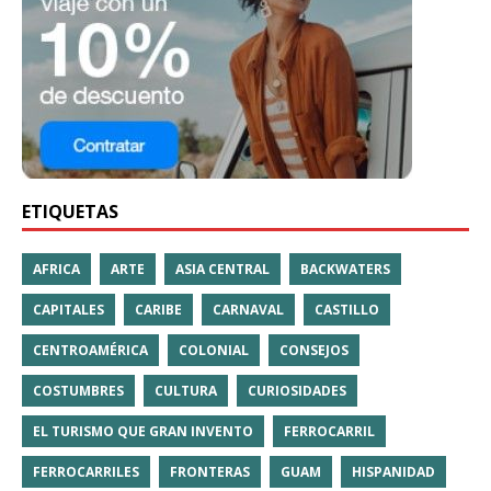
ETIQUETAS
AFRICA
ARTE
ASIA CENTRAL
BACKWATERS
CAPITALES
CARIBE
CARNAVAL
CASTILLO
CENTROAMÉRICA
COLONIAL
CONSEJOS
COSTUMBRES
CULTURA
CURIOSIDADES
EL TURISMO QUE GRAN INVENTO
FERROCARRIL
FERROCARRILES
FRONTERAS
GUAM
HISPANIDAD