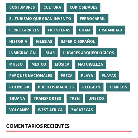
COSTUMBRES
CULTURA
CURIOSIDADES
EL TURISMO QUE GRAN INVENTO
FERROCARRIL
FERROCARRILES
FRONTERAS
GUAM
HISPANIDAD
HISTORIA
IGLESIAS
IMPERIO ESPAÑOL
INMIGRACIÓN
ISLAS
LUGARES ARQUEOLÓGICOS
MUSEO
MÉXICO
MÚSICA
NATURALEZA
PARQUES NACIONALES
PESCA
PLAYA
PLAYAS
POLINESIA
PUEBLOS MÁGICOS
RELIGIÓN
TEMPLOS
TIJUANA
TRANSPORTES
TREN
UNESCO
VOLCANES
WEST AFRICA
ZACATECAS
COMENTARIOS RECIENTES