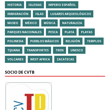
HISTORIA
IGLESIAS
IMPERIO ESPAÑOL
INMIGRACIÓN
ISLAS
LUGARES ARQUEOLÓGICOS
MUSEO
MÉXICO
MÚSICA
NATURALEZA
PARQUES NACIONALES
PESCA
PLAYA
PLAYAS
POLINESIA
PUEBLOS MÁGICOS
RELIGIÓN
TEMPLOS
TIJUANA
TRANSPORTES
TREN
UNESCO
VOLCANES
WEST AFRICA
ZACATECAS
SOCIO DE CVTB